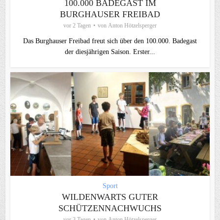
100.000 BADEGAST IM
BURGHAUSER FREIBAD
vor 2 Tagen
von
Anton Hötzelsperger
Das Burghauser Freibad freut sich über den 100.000. Badegast
der diesjährigen Saison. Erster...
Sport
WILDENWARTS GUTER
SCHÜTZENNACHWUCHS
vor 3 Tagen
von
Anton Hötzelsperger