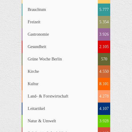
Brauchtum
5.777
Freizeit
5.354
Gastronomie
3.926
Gesundheit
2.105
Grüne Woche Berlin
570
Kirche
4.550
Kultur
8.101
Land- & Forstwirtschaft
4.278
Leitartikel
4.107
Natur & Umwelt
3.928