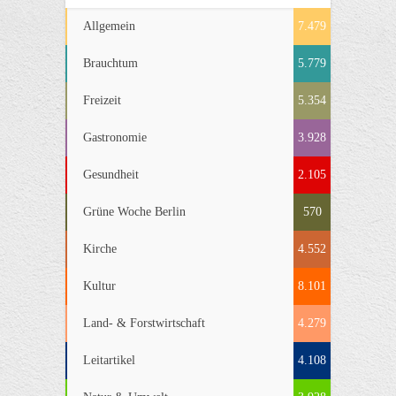
Allgemein
7.479
Brauchtum
5.779
Freizeit
5.354
Gastronomie
3.928
Gesundheit
2.105
Grüne Woche Berlin
570
Kirche
4.552
Kultur
8.101
Land- & Forstwirtschaft
4.279
Leitartikel
4.108