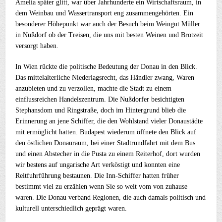
Amelia später glitt, war über Jahrhunderte ein Wirtschaftsraum, in
dem Weinbau und Wassertransport eng zusammengehörten. Ein
besonderer Höhepunkt war auch der Besuch beim Weingut Müller
in Nußdorf ob der Treisen, die uns mit besten Weinen und Brotzeit
versorgt haben.
In Wien rückte die politische Bedeutung der Donau in den Blick.
Das mittelalterliche Niederlagsrecht, das Händler zwang, Waren
anzubieten und zu verzollen, machte die Stadt zu einem
einflussreichen Handelszentrum. Die Nußdorfer besichtigten
Stephansdom und Ringstraße, doch im Hintergrund blieb die
Erinnerung an jene Schiffer, die den Wohlstand vieler Donaustädte
mit ermöglicht hatten. Budapest wiederum öffnete den Blick auf
den östlichen Donauraum, bei einer Stadtrundfahrt mit dem Bus
und einen Abstecher in die Pusta zu einem Reiterhof, dort wurden
wir bestens auf ungarische Art verköstigt und konnten eine
Reitfuhrführung bestaunen. Die Inn-Schiffer hatten früher
bestimmt viel zu erzählen wenn Sie so weit vom von zuhause
waren. Die Donau verband Regionen, die auch damals politisch und
kulturell unterschiedlich geprägt waren.