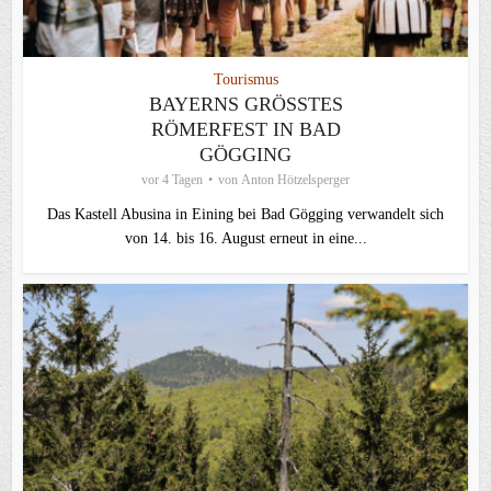
Tourismus
BAYERNS GRÖSSTES R
ÖMERFEST IN BAD G
ÖGGING
vor 4 Tagen
von
Anton Hötzelsperger
Das Kastell Abusina in Eining bei Bad Gögging verwandelt sich
von 14. bis 16. August erneut in eine...