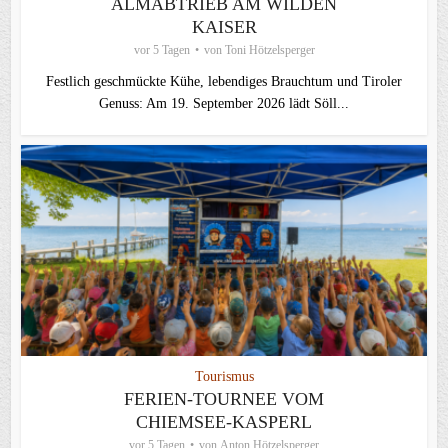
ALMABTRIEB AM WILDEN
KAISER
vor 5 Tagen
von
Toni Hötzelsperger
Festlich geschmückte Kühe, lebendiges Brauchtum und Tiroler
Genuss: Am 19. September 2026 lädt Söll...
Tourismus
FERIEN-TOURNEE VOM
CHIEMSEE-KASPERL
vor 5 Tagen
von
Anton Hötzelsperger