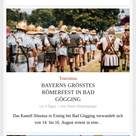
Tourismus
BAYERNS GRÖSSTES R
ÖMERFEST IN BAD G
ÖGGING
vor 4 Tagen
von
Anton Hötzelsperger
Das Kastell Abusina in Eining bei Bad Gögging verwandelt sich
von 14. bis 16. August erneut in eine...