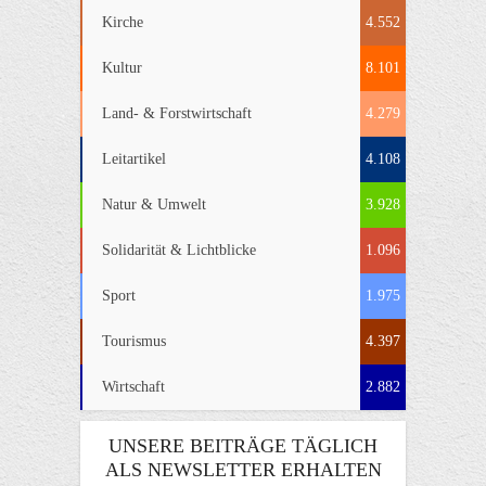
Kirche
4.552
Kultur
8.101
Land- & Forstwirtschaft
4.279
Leitartikel
4.108
Natur & Umwelt
3.928
Solidarität & Lichtblicke
1.096
Sport
1.975
Tourismus
4.397
Wirtschaft
2.882
UNSERE BEITRÄGE TÄGLICH
ALS NEWSLETTER ERHALTEN