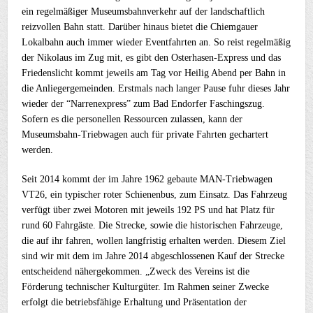
ein regelmäßiger Museumsbahnverkehr auf der landschaftlich
reizvollen Bahn statt. Darüber hinaus bietet die Chiemgauer
Lokalbahn auch immer wieder Eventfahrten an. So reist regelmäßig
der Nikolaus im Zug mit, es gibt den Osterhasen-Express und das
Friedenslicht kommt jeweils am Tag vor Heilig Abend per Bahn in
die Anliegergemeinden. Erstmals nach langer Pause fuhr dieses Jahr
wieder der “Narrenexpress” zum Bad Endorfer Faschingszug.
Sofern es die personellen Ressourcen zulassen, kann der
Museumsbahn-Triebwagen auch für private Fahrten gechartert
werden.
Seit 2014 kommt der im Jahre 1962 gebaute MAN-Triebwagen
VT26, ein typischer roter Schienenbus, zum Einsatz. Das Fahrzeug
verfügt über zwei Motoren mit jeweils 192 PS und hat Platz für
rund 60 Fahrgäste. Die Strecke, sowie die historischen Fahrzeuge,
die auf ihr fahren, wollen langfristig erhalten werden. Diesem Ziel
sind wir mit dem im Jahre 2014 abgeschlossenen Kauf der Strecke
entscheidend nähergekommen. „Zweck des Vereins ist die
Förderung technischer Kulturgüter. Im Rahmen seiner Zwecke
erfolgt die betriebsfähige Erhaltung und Präsentation der