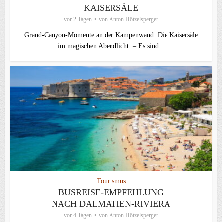
KAISERSÄLE
vor 2 Tagen
von
Anton Hötzelsperger
Grand-Canyon-Momente an der Kampenwand: Die Kaisersäle
im magischen Abendlicht – Es sind...
Tourismus
BUSREISE-EMPFEHLUNG
NACH DALMATIEN-RIVIERA
vor 4 Tagen
von
Anton Hötzelsperger