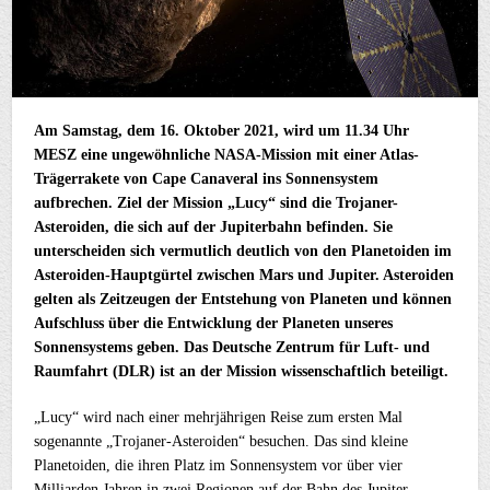
Am Samstag, dem 16. Oktober 2021, wird um 11.34 Uhr
MESZ eine ungewöhnliche NASA-Mission mit einer Atlas-
Trägerrakete von Cape Canaveral ins Sonnensystem
aufbrechen. Ziel der Mission „Lucy“ sind die Trojaner-
Asteroiden, die sich auf der Jupiterbahn befinden. Sie
unterscheiden sich vermutlich deutlich von den Planetoiden im
Asteroiden-Hauptgürtel zwischen Mars und Jupiter. Asteroiden
gelten als Zeitzeugen der Entstehung von Planeten und können
Aufschluss über die Entwicklung der Planeten unseres
Sonnensystems geben. Das Deutsche Zentrum für Luft- und
Raumfahrt (DLR) ist an der Mission wissenschaftlich beteiligt.
„Lucy“ wird nach einer mehrjährigen Reise zum ersten Mal
sogenannte „Trojaner-Asteroiden“ besuchen. Das sind kleine
Planetoiden, die ihren Platz im Sonnensystem vor über vier
Milliarden Jahren in zwei Regionen auf der Bahn des Jupiter