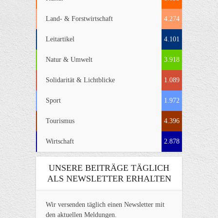
Land- & Forstwirtschaft
4.274
Leitartikel
4.101
Natur & Umwelt
3.918
Solidarität & Lichtblicke
1.089
Sport
1.972
Tourismus
4.396
Wirtschaft
2.878
UNSERE BEITRÄGE TÄGLICH
ALS NEWSLETTER ERHALTEN
Wir versenden täglich einen Newsletter mit
den aktuellen Meldungen.