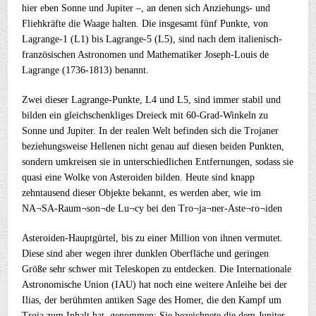
hier eben Sonne und Jupiter –, an denen sich Anziehungs- und
Fliehkräfte die Waage halten. Die insgesamt fünf Punkte, von
Lagrange-1 (L1) bis Lagrange-5 (L5), sind nach dem italienisch-
französischen Astronomen und Mathematiker Joseph-Louis de
Lagrange (1736-1813) benannt.
Zwei dieser Lagrange-Punkte, L4 und L5, sind immer stabil und
bilden ein gleichschenkliges Dreieck mit 60-Grad-Winkeln zu
Sonne und Jupiter. In der realen Welt befinden sich die Trojaner
beziehungsweise Hellenen nicht genau auf diesen beiden Punkten,
sondern umkreisen sie in unterschiedlichen Entfernungen, sodass sie
quasi eine Wolke von Asteroiden bilden. Heute sind knapp
zehntausend dieser Objekte bekannt, es werden aber, wie im
NA¬SA-Raum¬son¬de Lu¬cy bei den Tro¬ja¬ner-Aste¬ro¬iden
Asteroiden-Hauptgürtel, bis zu einer Million von ihnen vermutet.
Diese sind aber wegen ihrer dunklen Oberfläche und geringen
Größe sehr schwer mit Teleskopen zu entdecken. Die Internationale
Astronomische Union (IAU) hat noch eine weitere Anleihe bei der
Ilias, der berühmten antiken Sage des Homer, die den Kampf um
Troja zum Inhalt hat, genommen: Sie bezeichnete die dem Jupiter