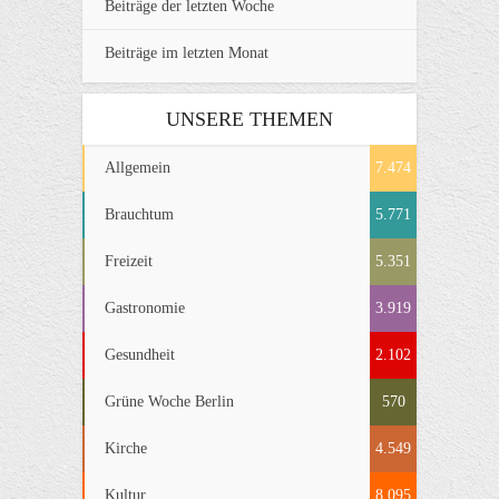
Beiträge der letzten Woche
Beiträge im letzten Monat
UNSERE THEMEN
Allgemein
7.474
Brauchtum
5.771
Freizeit
5.351
Gastronomie
3.919
Gesundheit
2.102
Grüne Woche Berlin
570
Kirche
4.549
Kultur
8.095