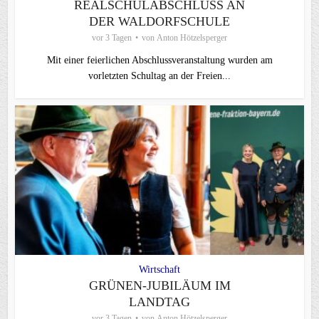
REALSCHULABSCHLUSS AN
DER WALDORFSCHULE
vor 3 Tagen
von
Anton Hötzelsperger
Mit einer feierlichen Abschlussveranstaltung wurden am
vorletzten Schultag an der Freien...
Wirtschaft
GRÜNEN-JUBILÄUM IM
LANDTAG
vor 3 Tagen
von
Anton Hötzelsperger