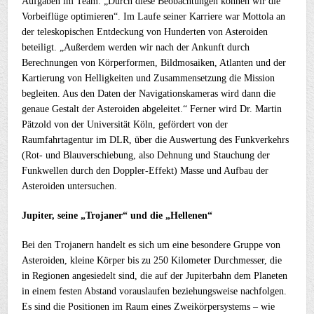
Aufgaben im Team. „Durch diese Beobachtungen können wir die
Vorbeiflüge optimieren“. Im Laufe seiner Karriere war Mottola an
der teleskopischen Entdeckung von Hunderten von Asteroiden
beteiligt. „Außerdem werden wir nach der Ankunft durch
Berechnungen von Körperformen, Bildmosaiken, Atlanten und der
Kartierung von Helligkeiten und Zusammensetzung die Mission
begleiten. Aus den Daten der Navigationskameras wird dann die
genaue Gestalt der Asteroiden abgeleitet.“ Ferner wird Dr. Martin
Pätzold von der Universität Köln, gefördert von der
Raumfahrtagentur im DLR, über die Auswertung des Funkverkehrs
(Rot- und Blauverschiebung, also Dehnung und Stauchung der
Funkwellen durch den Doppler-Effekt) Masse und Aufbau der
Asteroiden untersuchen.
Jupiter, seine „Trojaner“ und die „Hellenen“
Bei den Trojanern handelt es sich um eine besondere Gruppe von
Asteroiden, kleine Körper bis zu 250 Kilometer Durchmesser, die
in Regionen angesiedelt sind, die auf der Jupiterbahn dem Planeten
in einem festen Abstand vorauslaufen beziehungsweise nachfolgen.
Es sind die Positionen im Raum eines Zweikörpersystems – wie