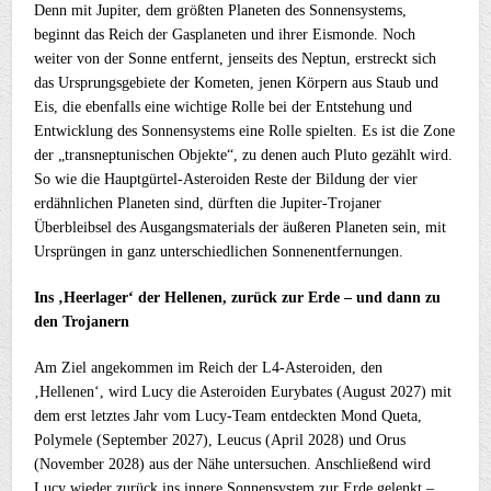
Denn mit Jupiter, dem größten Planeten des Sonnensystems,
beginnt das Reich der Gasplaneten und ihrer Eismonde. Noch
weiter von der Sonne entfernt, jenseits des Neptun, erstreckt sich
das Ursprungsgebiete der Kometen, jenen Körpern aus Staub und
Eis, die ebenfalls eine wichtige Rolle bei der Entstehung und
Entwicklung des Sonnensystems eine Rolle spielten. Es ist die Zone
der „transneptunischen Objekte“, zu denen auch Pluto gezählt wird.
So wie die Hauptgürtel-Asteroiden Reste der Bildung der vier
erdähnlichen Planeten sind, dürften die Jupiter-Trojaner
Überbleibsel des Ausgangsmaterials der äußeren Planeten sein, mit
Ursprüngen in ganz unterschiedlichen Sonnenentfernungen.
Ins ‚Heerlager‘ der Hellenen, zurück zur Erde – und dann zu
den Trojanern
Am Ziel angekommen im Reich der L4-Asteroiden, den
‚Hellenen‘, wird Lucy die Asteroiden Eurybates (August 2027) mit
dem erst letztes Jahr vom Lucy-Team entdeckten Mond Queta,
Polymele (September 2027), Leucus (April 2028) und Orus
(November 2028) aus der Nähe untersuchen. Anschließend wird
Lucy wieder zurück ins innere Sonnensystem zur Erde gelenkt –