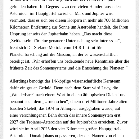
gefunden haben. Im Gegensatz zu den vielen Hunderttausenden
Asteroiden im Hauptgürtel zwischen Mars und Jupiter wird
vermutet, dass es sich bei diesen Körpern in mehr als 700 Millionen
Kilometern Entfernung zur Sonne um Asteroiden handelt, die ihren
Ursprung jenseits der Jupiterbahn haben. „Das macht diese
‚Zeitkapseln‘ für eine genauere Untersuchung sehr interessant“,
freut sich Dr. Stefano Mottola vom DLR-Institut für
Planetenforschung auf die Mission, an der er wissenschaftlich
beteiligt ist. „Wir erhoffen uns bedeutende neue Kenntnisse über die
früheste Zeit des Sonnensystems und die Entstehung der Planeten.“
Allerdings benötigt das 14-köpfige wissenschaftliche Kernteam
dafür einiges an Geduld. Denn nach dem Start wird Lucy, die
„Wunderbare“ nach einem Wort in einem äthiopischen Dialekt und
benannt nach dem „Urmenschen“, einem drei Millionen Jahre alten
fossilen Skelett, das 1974 in Äthiopien ausgegraben wurde, auf
einer verschlungenen Bahn durch das innere Sonnensystem erst
2027 die Trojaner-Asteroiden auf der Jupiterbahn erreichen. Zuvor
wird sie im April 2025 den vier Kilometer großen Hauptgürtel-
Asteroiden Donaldjohanson passieren, der den Namen von einem