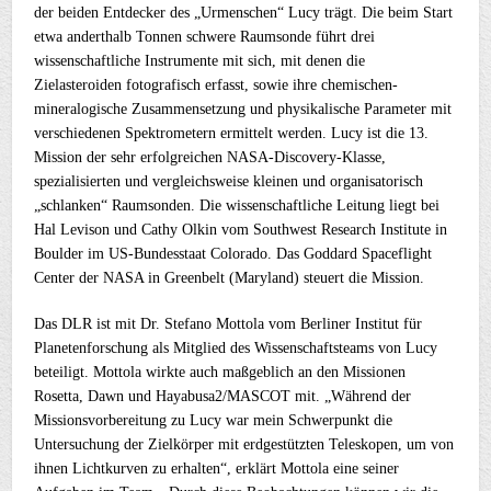
der beiden Entdecker des „Urmenschen“ Lucy trägt. Die beim Start
etwa anderthalb Tonnen schwere Raumsonde führt drei
wissenschaftliche Instrumente mit sich, mit denen die
Zielasteroiden fotografisch erfasst, sowie ihre chemischen-
mineralogische Zusammensetzung und physikalische Parameter mit
verschiedenen Spektrometern ermittelt werden. Lucy ist die 13.
Mission der sehr erfolgreichen NASA-Discovery-Klasse,
spezialisierten und vergleichsweise kleinen und organisatorisch
„schlanken“ Raumsonden. Die wissenschaftliche Leitung liegt bei
Hal Levison und Cathy Olkin vom Southwest Research Institute in
Boulder im US-Bundesstaat Colorado. Das Goddard Spaceflight
Center der NASA in Greenbelt (Maryland) steuert die Mission.
Das DLR ist mit Dr. Stefano Mottola vom Berliner Institut für
Planetenforschung als Mitglied des Wissenschaftsteams von Lucy
beteiligt. Mottola wirkte auch maßgeblich an den Missionen
Rosetta, Dawn und Hayabusa2/MASCOT mit. „Während der
Missionsvorbereitung zu Lucy war mein Schwerpunkt die
Untersuchung der Zielkörper mit erdgestützten Teleskopen, um von
ihnen Lichtkurven zu erhalten“, erklärt Mottola eine seiner