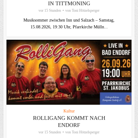
IN TITTMONING
vor 15 Stunden
von
Toni Hötzelsperger
Musiksommer zwischen Inn und Salzach – Samstag,
15.08.2026, 19:30 Uhr, Pfarrkirche Mülln...
Kultur
ROLLIGANG KOMMT NACH
ENDORF
vor 15 Stunden
von
Toni Hötzelsperger