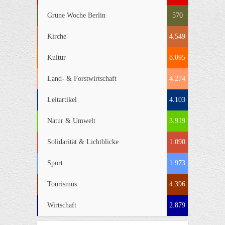
Grüne Woche Berlin
570
Kirche
4.549
Kultur
8.095
Land- & Forstwirtschaft
4.274
Leitartikel
4.103
Natur & Umwelt
3.919
Solidarität & Lichtblicke
1.090
Sport
1.973
Tourismus
4.396
Wirtschaft
2.879