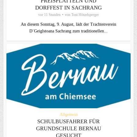
PREISPLATTELN UND
DORFFEST IN SACHRANG
vor 11 Stunden
von
Toni Hötzelsperger
An diesem Sonntag, 9. August, lädt der Trachtenverein
D`Geiglstoana Sachrang zum traditionellen...
Allgemein
SCHULBUSFAHRER FÜR
GRUNDSCHULE BERNAU
GESUCHT