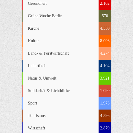
Gesundheit
2.102
Grüne Woche Berlin
570
Kirche
4.550
Kultur
8.096
Land- & Forstwirtschaft
4.274
Leitartikel
4.104
Natur & Umwelt
3.921
Solidarität & Lichtblicke
1.090
Sport
1.973
Tourismus
4.396
Wirtschaft
2.879