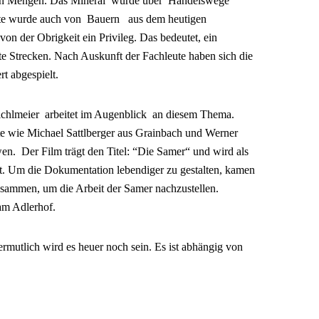
hen Mengen. Das Mineral wurde über Handelswege
porte wurde auch von Bauern aus dem heutigen
n der Obrigkeit ein Privileg. Das bedeutet, ein
te Strecken. Nach Auskunft der Fachleute haben sich die
t abgespielt.
chlmeier arbeitet im Augenblick an diesem Thema.
e wie Michael Sattlberger aus Grainbach und Werner
en. Der Film trägt den Titel: “Die Samer“ und wird als
gt. Um die Dokumentation lebendiger zu gestalten, kamen
sammen, um die Arbeit der Samer nachzustellen.
am Adlerhof.
ermutlich wird es heuer noch sein. Es ist abhängig von