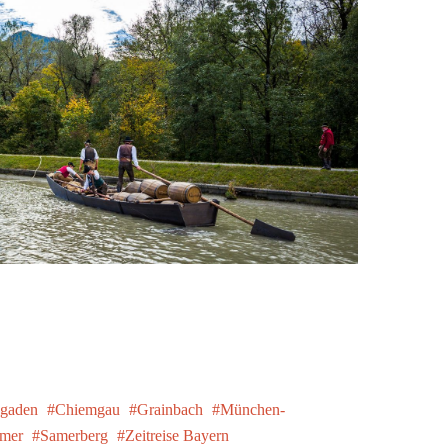
sgaden
Chiemgau
Grainbach
München-
mer
Samerberg
Zeitreise Bayern