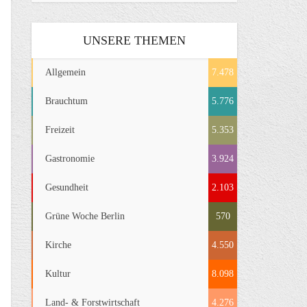
UNSERE THEMEN
Allgemein
7.478
Brauchtum
5.776
Freizeit
5.353
Gastronomie
3.924
Gesundheit
2.103
Grüne Woche Berlin
570
Kirche
4.550
Kultur
8.098
Land- & Forstwirtschaft
4.276