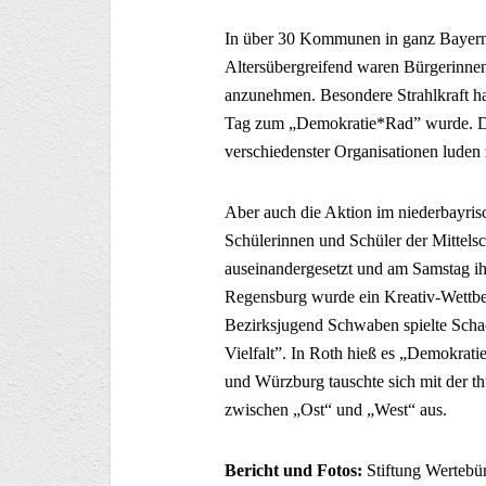
In über 30 Kommunen in ganz Bayern
Altersübergreifend waren Bürgerinnen
anzunehmen. Besondere Strahlkraft h
Tag zum „Demokratie*Rad” wurde. Di
verschiedenster Organisationen luden
Aber auch die Aktion im niederbayris
Schülerinnen und Schüler der Mittel
auseinandergesetzt und am Samstag ih
Regensburg wurde ein Kreativ-Wettbe
Bezirksjugend Schwaben spielte Schac
Vielfalt”. In Roth hieß es „Demokrati
und Würzburg tauschte sich mit der t
zwischen „Ost“ und „West“ aus.
Bericht und Fotos:
Stiftung Wertebü