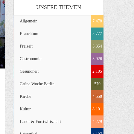
UNSERE THEMEN
Allgemein
7.478
Brauchtum
5.777
Freizeit
5.354
Gastronomie
3.926
Gesundheit
2.105
Grüne Woche Berlin
570
Kirche
4.550
Kultur
8.101
Land- & Forstwirtschaft
4.279