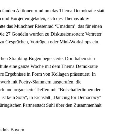
 fanden Aktionen rund um das Thema Demokratie statt.
 und Bürger eingeladen, sich des Themas aktiv
atte das Münchner Riesenrad ‘Umadum’, das für einen
e 27 Gondeln wurden zu Diskussionsorten: Vertreter
 zu Gesprächen, Vorträgen oder Mini-Workshops ein.
chen Straubing-Bogen begeisterte: Dort haben sich
schule eine ganze Woche mit dem Thema Demokratie
re Ergebnisse in Form von Kollagen präsentiert. In
werb mit Poetry-Slammern ausgerufen, die
h und organsierte Treffen mit “BotschafterIinnen der
e ist kein Sofa“, in Eichstätt „Dancing for Democracy“
hüringischen Partnerstadt Suhl über den Zusammenhalt
ndnis Bayern