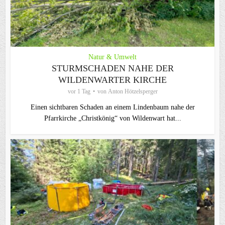
Natur & Umwelt
STURMSCHADEN NAHE DER
WILDENWARTER KIRCHE
vor 1 Tag
von
Anton Hötzelsperger
Einen sichtbaren Schaden an einem Lindenbaum nahe der
Pfarrkirche „Christkönig“ von Wildenwart hat...