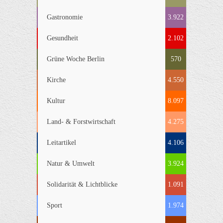
Gastronomie
3.922
Gesundheit
2.102
Grüne Woche Berlin
570
Kirche
4.550
Kultur
8.097
Land- & Forstwirtschaft
4.275
Leitartikel
4.106
Natur & Umwelt
3.924
Solidarität & Lichtblicke
1.091
Sport
1.974