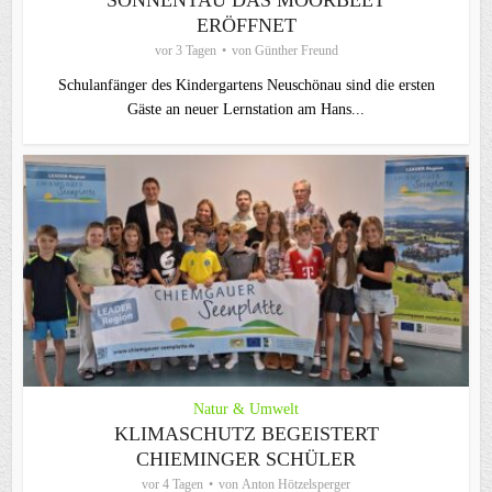
SONNENTAU DAS MOORBEET
ERÖFFNET
vor 3 Tagen
von
Günther Freund
Schulanfänger des Kindergartens Neuschönau sind die ersten
Gäste an neuer Lernstation am Hans...
Natur & Umwelt
KLIMASCHUTZ BEGEISTERT
CHIEMINGER SCHÜLER
vor 4 Tagen
von
Anton Hötzelsperger