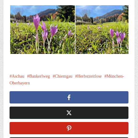
Aschau
Bankerlweg
Chiemgau
Herbstzeitlose
München-
Oberbayern