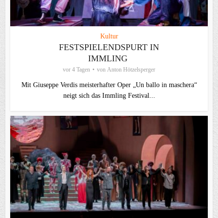
Kultur
FESTSPIELENDSPURT IN
IMMLING
vor 4 Tagen
von
Anton Hötzelsperger
Mit Giuseppe Verdis meisterhafter Oper „Un ballo in maschera“
neigt sich das Immling Festival...