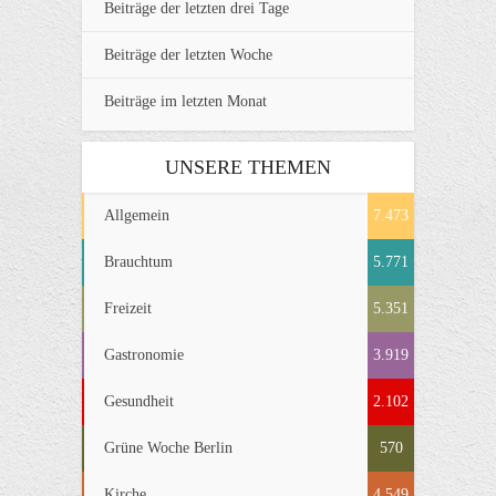
Beiträge der letzten drei Tage
Beiträge der letzten Woche
Beiträge im letzten Monat
UNSERE THEMEN
Allgemein
7.473
Brauchtum
5.771
Freizeit
5.351
Gastronomie
3.919
Gesundheit
2.102
Grüne Woche Berlin
570
Kirche
4.549