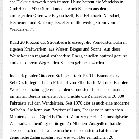
das Elektrizitätswerk noch immer. Heute betreut die Wendelstein
GmbH rund 5000 Stromkunden. Auch Kunden aus den
umliegenden Orten wie Bayrischzell, Bad Feilnbach, Nussdorf,
Neubeuern und Raubling beziehen mittlerweile „Strom vom
Wendelstein“.
Rund 20 Prozent des Strombedarfs erzeugt die Wendelsteinbahn in
eigenen Kraftwerken: aus Wasser, Biogas und Sonne. Auf diese
Weise können regional vorhandene Energiequellen optimal genutzt
und auf kurzem Weg zu den Kunden gebracht werden.
Industriepionier Otto von Steinbeis starb 1920 in Brannenburg.
Sein Grab liegt auf dem Friedhof von Flintsbach. Mit dem Bau der
Wendelsteinbahn legte er auch den Grundstein für den Tourismus
im Inntal. Bereits im ersten Jahr brachte die Zahnradbahn 36 000
Fahrgäste auf den Wendelstein. Seit 1970 gibt es auch eine moderne
Seilbahn. Sie kann von Bayrischzell aus, Fahrgäste in nur sieben
Minuten auf den Gipfel befördert. Zum Vergleich: Die nostalgische
Zahnradbahn benötigt dafür gut 25 Minuten. Ausgedient hat sie
aber dennoch nicht. Einheimische und Touristen schätzten die
gemütliche Zahnradbahn nach wie vor. Bei gemütlichen 20