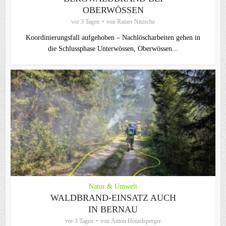
OBERWÖSSEN
vor 3 Tagen
von
Rainer Nitzsche
Koordinierungsfall aufgehoben – Nachlöscharbeiten gehen in
die Schlussphase Unterwössen, Oberwössen...
Natur & Umwelt
WALDBRAND-EINSATZ AUCH
IN BERNAU
vor 3 Tagen
von
Anton Hötzelsperger