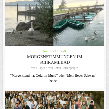
Natur & Umwelt
MORGENSTIMMUNGEN IM
SCHRAMLBAD
vor 5 Tagen
von
Anton Hötzelsperger
“Morgenstund hat Gold im Mund” oder “Mein lieber Schwan” –
beide...