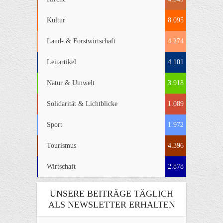
Kultur
8.095
Land- & Forstwirtschaft
4.274
Leitartikel
4.101
Natur & Umwelt
3.918
Solidarität & Lichtblicke
1.089
Sport
1.972
Tourismus
4.396
Wirtschaft
2.878
UNSERE BEITRÄGE TÄGLICH
ALS NEWSLETTER ERHALTEN