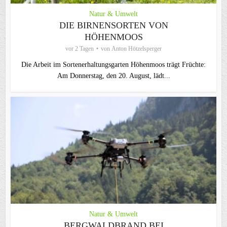
Natur & Umwelt
DIE BIRNENSORTEN VON
HÖHENMOOS
vor 2 Tagen
von
Anton Hötzelsperger
Die Arbeit im Sortenerhaltungsgarten Höhenmoos trägt Früchte:
Am Donnerstag, den 20. August, lädt...
Natur & Umwelt
BERGWALDBRAND BEI