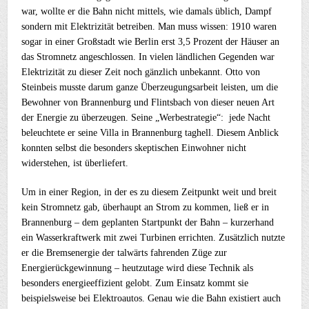
war, wollte er die Bahn nicht mittels, wie damals üblich, Dampf
sondern mit Elektrizität betreiben. Man muss wissen: 1910 waren
sogar in einer Großstadt wie Berlin erst 3,5 Prozent der Häuser an
das Stromnetz angeschlossen. In vielen ländlichen Gegenden war
Elektrizität zu dieser Zeit noch gänzlich unbekannt. Otto von
Steinbeis musste darum ganze Überzeugungsarbeit leisten, um die
Bewohner von Brannenburg und Flintsbach von dieser neuen Art
der Energie zu überzeugen. Seine „Werbestrategie“: jede Nacht
beleuchtete er seine Villa in Brannenburg taghell. Diesem Anblick
konnten selbst die besonders skeptischen Einwohner nicht
widerstehen, ist überliefert.
Um in einer Region, in der es zu diesem Zeitpunkt weit und breit
kein Stromnetz gab, überhaupt an Strom zu kommen, ließ er in
Brannenburg – dem geplanten Startpunkt der Bahn – kurzerhand
ein Wasserkraftwerk mit zwei Turbinen errichten. Zusätzlich nutzte
er die Bremsenergie der talwärts fahrenden Züge zur
Energierückgewinnung – heutzutage wird diese Technik als
besonders energieeffizient gelobt. Zum Einsatz kommt sie
beispielsweise bei Elektroautos. Genau wie die Bahn existiert auch