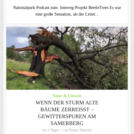
Nationalpark-Podcast zum Interreg-Projekt BeetleTrees Es war
eine große Sensation, als der Leiter...
Natur & Umwelt
WENN DER STURM ALTE
BÄUME ZERREISST – G
EWITTERSPUREN AM S
AMERBERG
vor 3 Tagen
von
Rainer Nitzsche