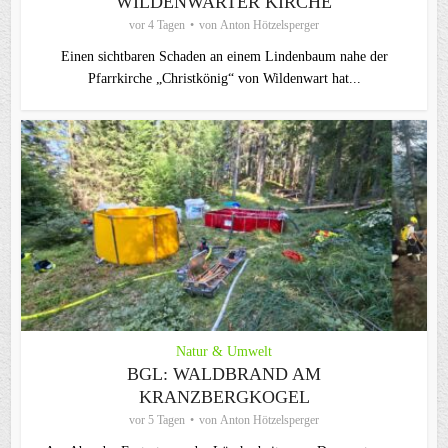
WILDENWARTER KIRCHE
vor 4 Tagen
von
Anton Hötzelsperger
Einen sichtbaren Schaden an einem Lindenbaum nahe der
Pfarrkirche „Christkönig“ von Wildenwart hat...
Natur & Umwelt
BGL: WALDBRAND AM
KRANZBERGKOGEL
vor 5 Tagen
von
Anton Hötzelsperger