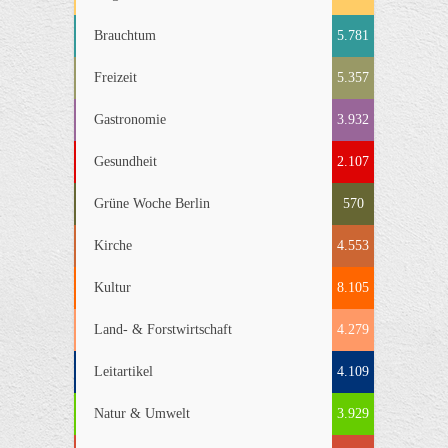
Brauchtum
5.781
Freizeit
5.357
Gastronomie
3.932
Gesundheit
2.107
Grüne Woche Berlin
570
Kirche
4.553
Kultur
8.105
Land- & Forstwirtschaft
4.279
Leitartikel
4.109
Natur & Umwelt
3.929