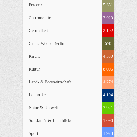
Freizeit
5.351
Gastronomie
3.920
Gesundheit
2.102
Grüne Woche Berlin
570
Kirche
4.550
Kultur
8.096
Land- & Forstwirtschaft
4.274
Leitartikel
4.104
Natur & Umwelt
3.921
Solidarität & Lichtblicke
1.090
Sport
1.973