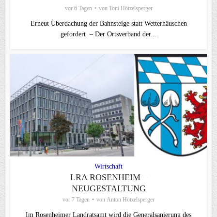
vor 6 Tagen
von
Toni Hötzelsperger
Erneut Überdachung der Bahnsteige statt Wetterhäuschen
gefordert – Der Ortsverband der...
Wirtschaft
LRA ROSENHEIM –
NEUGESTALTUNG
vor 7 Tagen
von
Anton Hötzelsperger
Im Rosenheimer Landratsamt wird die Generalsanierung des