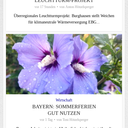
LEUCHTTURM-PROJEKT
vor 17 Stunden
von
Anton Hötzelsperger
Überregionales Leuchtturmprojekt: Burghausen stellt Weichen
für klimaneutrale Wärmeversorgung EBG...
Wirtschaft
BAYERN: SOMMERFERIEN
GUT NUTZEN
vor 1 Tag
von
Toni Hötzelsperger