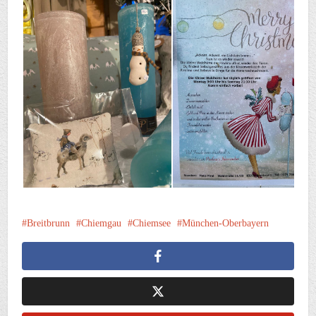
Breitbrunn
Chiemgau
Chiemsee
München-Oberbayern