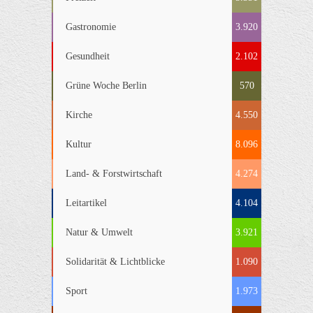
Gastronomie
3.920
Gesundheit
2.102
Grüne Woche Berlin
570
Kirche
4.550
Kultur
8.096
Land- & Forstwirtschaft
4.274
Leitartikel
4.104
Natur & Umwelt
3.921
Solidarität & Lichtblicke
1.090
Sport
1.973