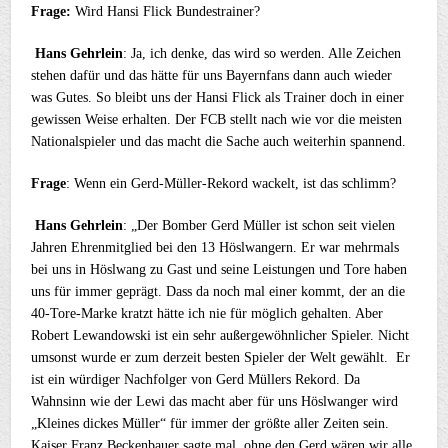
Frage:
Wird Hansi Flick Bundestrainer?
Hans Gehrlein
: Ja, ich denke, das wird so werden. Alle Zeichen
stehen dafür und das hätte für uns Bayernfans dann auch wieder
was Gutes. So bleibt uns der Hansi Flick als Trainer doch in einer
gewissen Weise erhalten. Der FCB stellt nach wie vor die meisten
Nationalspieler und das macht die Sache auch weiterhin spannend.
Frage
: Wenn ein Gerd-Müller-Rekord wackelt, ist das schlimm?
Hans Gehrlein
: „Der Bomber Gerd Müller ist schon seit vielen
Jahren Ehrenmitglied bei den 13 Höslwangern. Er war mehrmals
bei uns in Höslwang zu Gast und seine Leistungen und Tore haben
uns für immer geprägt. Dass da noch mal einer kommt, der an die
40-Tore-Marke kratzt hätte ich nie für möglich gehalten. Aber
Robert Lewandowski ist ein sehr außergewöhnlicher Spieler. Nicht
umsonst wurde er zum derzeit besten Spieler der Welt gewählt. Er
ist ein würdiger Nachfolger von Gerd Müllers Rekord. Da
Wahnsinn wie der Lewi das macht aber für uns Höslwanger wird
„Kleines dickes Müller“ für immer der größte aller Zeiten sein.
Kaiser Franz Beckenbauer sagte mal, ohne den Gerd wären wir alle