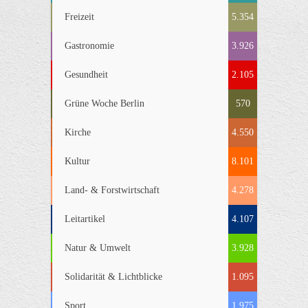
Freizeit
5.354
Gastronomie
3.926
Gesundheit
2.105
Grüne Woche Berlin
570
Kirche
4.550
Kultur
8.101
Land- & Forstwirtschaft
4.278
Leitartikel
4.107
Natur & Umwelt
3.928
Solidarität & Lichtblicke
1.095
Sport
1.975