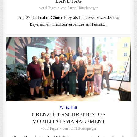
LANDTAG
vor 6 Tagen
von
Anton Hötzelsperger
Am 27. Juli nahm Günter Frey als Landesvorsitzender des
Bayerischen Trachtenverbandes am Festakt...
Wirtschaft
GRENZÜBERSCHREITENDES
MOBILITÄTSMANAGEMENT
vor 7 Tagen
von
Toni Hötzelsperger