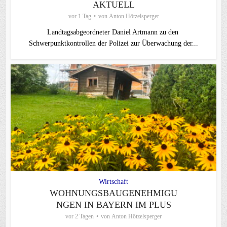
AKTUELL
vor 1 Tag
von
Anton Hötzelsperger
Landtagsabgeordneter Daniel Artmann zu den
Schwerpunktkontrollen der Polizei zur Überwachung der...
Wirtschaft
WOHNUNGSBAUGENEHMIGU
NGEN IN BAYERN IM PLUS
vor 2 Tagen
von
Anton Hötzelsperger