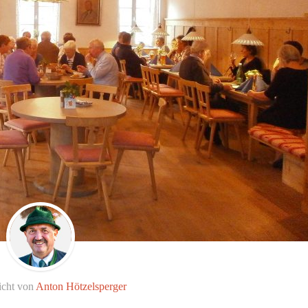
icht von
Anton Hötzelsperger