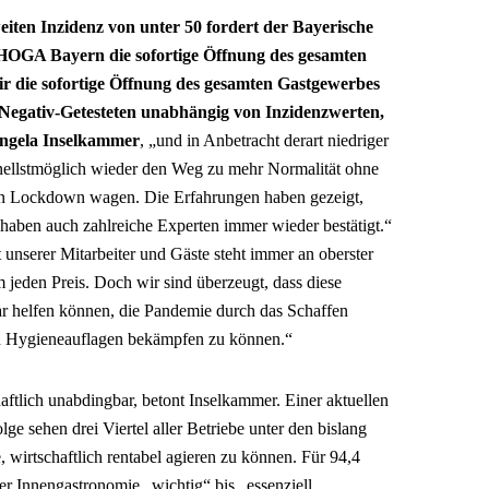
eiten Inzidenz von unter 50 fordert der Bayerische
HOGA Bayern die sofortige Öffnung des gesamten
ir die sofortige Öffnung des gesamten Gastgewerbes
 Negativ-Getesteten unabhängig von Inzidenzwerten,
ngela Inselkammer
, „und in Anbetracht derart niedriger
ellstmöglich wieder den Weg zu mehr Normalität ohne
ten Lockdown wagen. Die Erfahrungen haben gezeigt,
s haben auch zahlreiche Experten immer wieder bestätigt.“
 unserer Mitarbeiter und Gäste steht immer an oberster
 jeden Preis. Doch wir sind überzeugt, dass diese
ar helfen können, die Pandemie durch das Schaffen
und Hygieneauflagen bekämpfen zu können.“
aftlich unabdingbar, betont Inselkammer. Einer aktuellen
sehen drei Viertel aller Betriebe unter den bislang
 wirtschaftlich rentabel agieren zu können. Für 94,4
der Innengastronomie „wichtig“ bis „essenziell