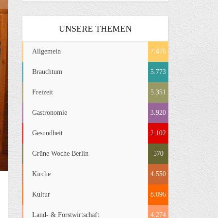
UNSERE THEMEN
Allgemein
7.476
Brauchtum
5.773
Freizeit
5.351
Gastronomie
3.920
Gesundheit
2.102
Grüne Woche Berlin
570
Kirche
4.550
Kultur
8.096
Land- & Forstwirtschaft
4.274