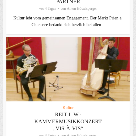
PARTNER
vor 4 Tagen
von
Anton Hötzelsperger
Kultur lebt vom gemeinsamen Engagement. Der Markt Prien a.
Chiemsee bedankt sich herzlich bei allen...
Kultur
REIT I. W.:
KAMMERMUSIKKONZERT
„VIS-À-VIS“
vor 4 Tagen
von
Anton Hötzelsperger