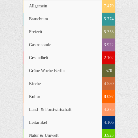
Allgemein
7.479
Brauchtum
5.774
Freizeit
5.353
Gastronomie
3.922
Gesundheit
2.102
Grüne Woche Berlin
570
Kirche
4.550
Kultur
8.097
Land- & Forstwirtschaft
4.275
Leitartikel
4.106
Natur & Umwelt
3.923