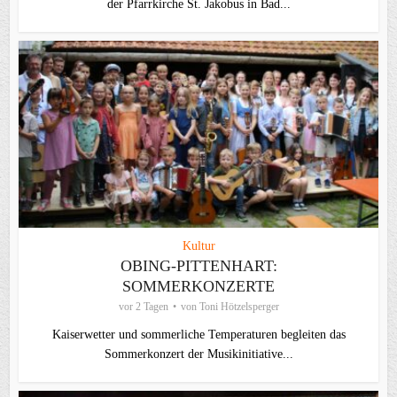
der Pfarrkirche St. Jakobus in Bad...
Kultur
OBING-PITTENHART:
SOMMERKONZERTE
vor 2 Tagen
von
Toni Hötzelsperger
Kaiserwetter und sommerliche Temperaturen begleiten das
Sommerkonzert der Musikinitiative...