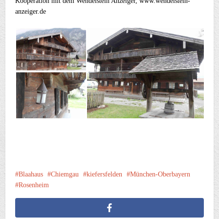
Kooperation mit dem Wendelstein Anzeiger, www.wendelstein-
anzeiger.de
Blaahaus
Chiemgau
kiefersfelden
München-Oberbayern
Rosenheim