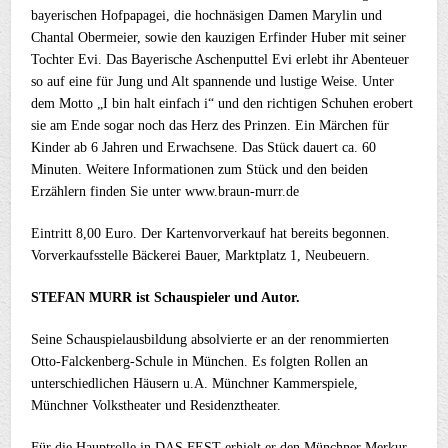
bayerischen Hofpapagei, die hochnäsigen Damen Marylin und
Chantal Obermeier, sowie den kauzigen Erfinder Huber mit seiner
Tochter Evi. Das Bayerische Aschenputtel Evi erlebt ihr Abenteuer
so auf eine für Jung und Alt spannende und lustige Weise. Unter
dem Motto „I bin halt einfach i“ und den richtigen Schuhen erobert
sie am Ende sogar noch das Herz des Prinzen. Ein Märchen für
Kinder ab 6 Jahren und Erwachsene. Das Stück dauert ca. 60
Minuten. Weitere Informationen zum Stück und den beiden
Erzählern finden Sie unter www.braun-murr.de
Eintritt 8,00 Euro. Der Kartenvorverkauf hat bereits begonnen.
Vorverkaufsstelle Bäckerei Bauer, Marktplatz 1, Neubeuern.
STEFAN MURR ist Schauspieler und Autor.
Seine Schauspielausbildung absolvierte er an der renommierten
Otto-Falckenberg-Schule in München. Es folgten Rollen an
unterschiedlichen Häusern u.A. Münchner Kammerspiele,
Münchner Volkstheater und Residenztheater.
Für die Hauptrolle in DAS FEST erhielt er den Münchner Merkur-