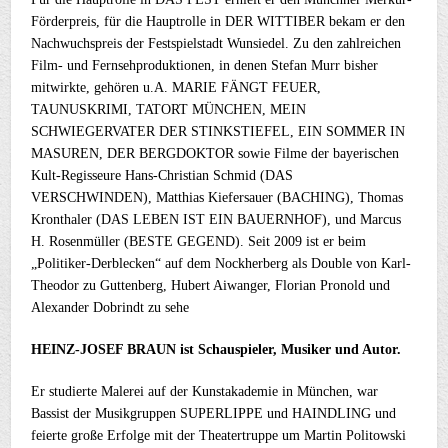
Förderpreis, für die Hauptrolle in DER WITTIBER bekam er den
Nachwuchspreis der Festspielstadt Wunsiedel. Zu den zahlreichen
Film- und Fernsehproduktionen, in denen Stefan Murr bisher
mitwirkte, gehören u.A. MARIE FÄNGT FEUER,
TAUNUSKRIMI, TATORT MÜNCHEN, MEIN
SCHWIEGERVATER DER STINKSTIEFEL, EIN SOMMER IN
MASUREN, DER BERGDOKTOR sowie Filme der bayerischen
Kult-Regisseure Hans-Christian Schmid (DAS
VERSCHWINDEN), Matthias Kiefersauer (BACHING), Thomas
Kronthaler (DAS LEBEN IST EIN BAUERNHOF), und Marcus
H. Rosenmüller (BESTE GEGEND). Seit 2009 ist er beim
„Politiker-Derblecken“ auf dem Nockherberg als Double von Karl-
Theodor zu Guttenberg, Hubert Aiwanger, Florian Pronold und
Alexander Dobrindt zu sehe
HEINZ-JOSEF BRAUN ist Schauspieler, Musiker und Autor.
Er studierte Malerei auf der Kunstakademie in München, war
Bassist der Musikgruppen SUPERLIPPE und HAINDLING und
feierte große Erfolge mit der Theatertruppe um Martin Politowski