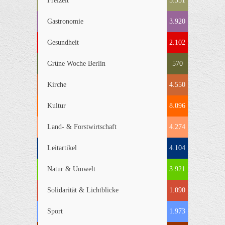
Freizeit
5.351
Gastronomie
3.920
Gesundheit
2.102
Grüne Woche Berlin
570
Kirche
4.550
Kultur
8.096
Land- & Forstwirtschaft
4.274
Leitartikel
4.104
Natur & Umwelt
3.921
Solidarität & Lichtblicke
1.090
Sport
1.973