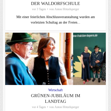
DER WALDORFSCHULE
vor 3 Tagen
von
Anton Hötzelsperger
Mit einer feierlichen Abschlussveranstaltung wurden am
vorletzten Schultag an der Freien...
Wirtschaft
GRÜNEN-JUBILÄUM IM
LANDTAG
vor 4 Tagen
von
Anton Hötzelsperger