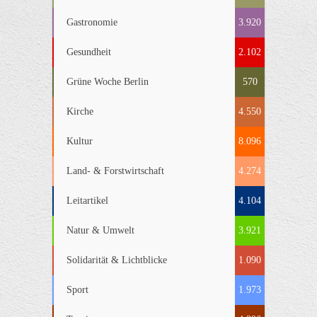
Gastronomie
3.920
Gesundheit
2.102
Grüne Woche Berlin
570
Kirche
4.550
Kultur
8.096
Land- & Forstwirtschaft
4.274
Leitartikel
4.104
Natur & Umwelt
3.921
Solidarität & Lichtblicke
1.090
Sport
1.973