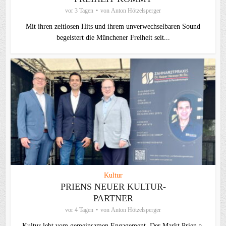
vor 3 Tagen
von
Anton Hötzelsperger
Mit ihren zeitlosen Hits und ihrem unverwechselbaren Sound
begeistert die Münchener Freiheit seit...
Kultur
PRIENS NEUER KULTUR-
PARTNER
vor 4 Tagen
von
Anton Hötzelsperger
Kultur lebt vom gemeinsamen Engagement. Der Markt Prien a.