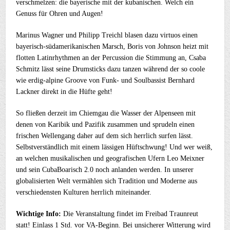
verschmelzen: die bayerische mit der kubanischen. Welch ein
Genuss für Ohren und Augen!
Marinus Wagner und Philipp Treichl blasen dazu virtuos einen
bayerisch-südamerikanischen Marsch, Boris von Johnson heizt mit
flotten Latinrhythmen an der Percussion die Stimmung an, Csaba
Schmitz lässt seine Drumsticks dazu tanzen während der so coole
wie erdig-alpine Groove von Funk- und Soulbassist Bernhard
Lackner direkt in die Hüfte geht!
So fließen derzeit im Chiemgau die Wasser der Alpenseen mit
denen von Karibik und Pazifik zusammen und sprudeln einen
frischen Wellengang daher auf dem sich herrlich surfen lässt.
Selbstverständlich mit einem lässigen Hüftschwung! Und wer weiß,
an welchen musikalischen und geografischen Ufern Leo Meixner
und sein CubaBoarisch 2.0 noch anlanden werden. In unserer
globalisierten Welt vermählen sich Tradition und Moderne aus
verschiedensten Kulturen herrlich miteinander.
Wichtige Info:
Die Veranstaltung findet im Freibad Traunreut
statt! Einlass 1 Std. vor VA-Beginn. Bei unsicherer Witterung wird