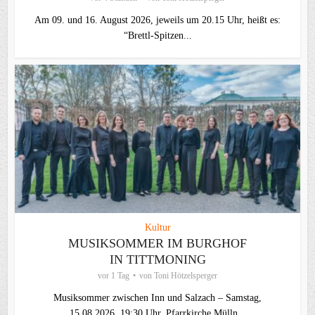
Am 09. und 16. August 2026, jeweils um 20.15 Uhr, heißt es:
“Brettl-Spitzen...
Kultur
MUSIKSOMMER IM BURGHOF
IN TITTMONING
vor 1 Tag
von
Toni Hötzelsperger
Musiksommer zwischen Inn und Salzach – Samstag,
15.08.2026, 19:30 Uhr, Pfarrkirche Mülln...