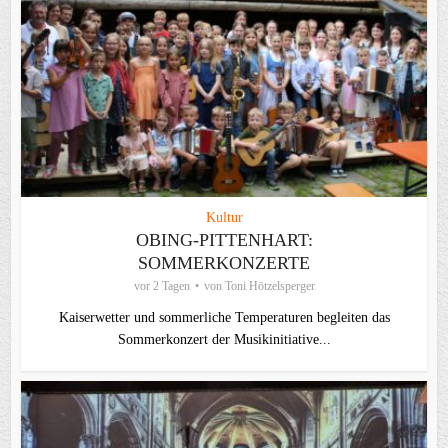
Kultur
OBING-PITTENHART:
SOMMERKONZERTE
vor 2 Tagen
von
Toni Hötzelsperger
Kaiserwetter und sommerliche Temperaturen begleiten das
Sommerkonzert der Musikinitiative...