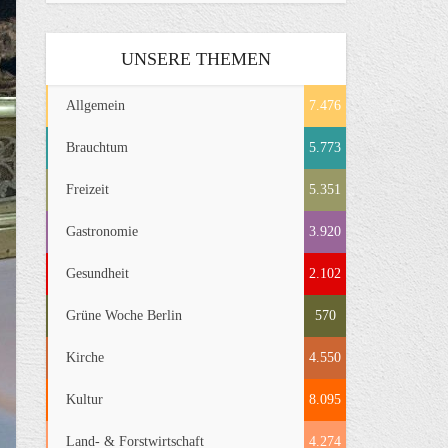
UNSERE THEMEN
Allgemein
7.476
Brauchtum
5.773
Freizeit
5.351
Gastronomie
3.920
Gesundheit
2.102
Grüne Woche Berlin
570
Kirche
4.550
Kultur
8.095
Land- & Forstwirtschaft
4.274