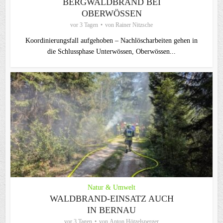
BERGWALDBRAND BEI
OBERWÖSSEN
vor 3 Tagen
von
Rainer Nitzsche
Koordinierungsfall aufgehoben – Nachlöscharbeiten gehen in
die Schlussphase Unterwössen, Oberwössen...
Natur & Umwelt
WALDBRAND-EINSATZ AUCH
IN BERNAU
vor 3 Tagen
von
Anton Hötzelsperger