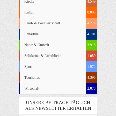
Kirche
4.549
Kultur
8.095
Land- & Forstwirtschaft
4.274
Leitartikel
4.101
Natur & Umwelt
3.918
Solidarität & Lichtblicke
1.089
Sport
1.972
Tourismus
4.396
Wirtschaft
2.878
UNSERE BEITRÄGE TÄGLICH
ALS NEWSLETTER ERHALTEN