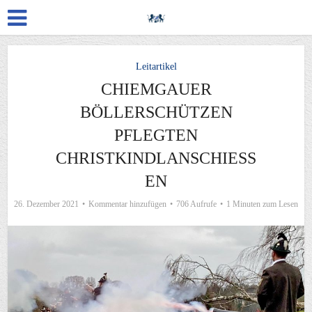
Leitartikel
CHIEMGAUER
BÖLLERSCHÜTZEN
PFLEGTEN
CHRISTKINDLANSCHIESSE
N
26. Dezember 2021
Kommentar hinzufügen
706 Aufrufe
1 Minuten zum Lesen