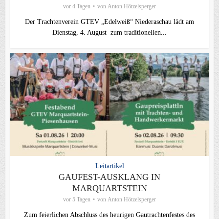
vor 4 Tagen
von
Anton Hötzelsperger
Der Trachtenverein GTEV „Edelweiß“ Niederaschau lädt am
Dienstag, 4. August zum traditionellen...
Leitartikel
GAUFEST-AUSKLANG IN
MARQUARTSTEIN
vor 5 Tagen
von
Anton Hötzelsperger
Zum feierlichen Abschluss des heurigen Gautrachtenfestes des