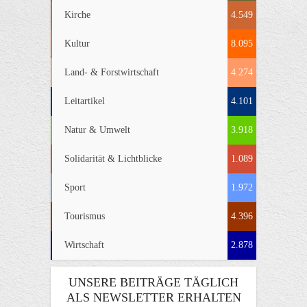
Kirche
4.549
Kultur
8.095
Land- & Forstwirtschaft
4.274
Leitartikel
4.101
Natur & Umwelt
3.918
Solidarität & Lichtblicke
1.089
Sport
1.972
Tourismus
4.396
Wirtschaft
2.878
UNSERE BEITRÄGE TÄGLICH
ALS NEWSLETTER ERHALTEN