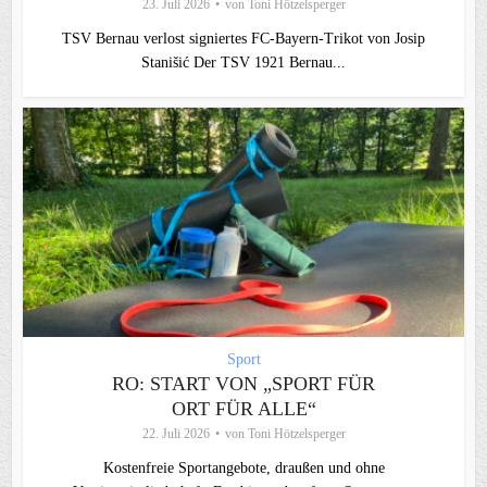
23. Juli 2026
von
Toni Hötzelsperger
TSV Bernau verlost signiertes FC‑Bayern‑Trikot von Josip
Stanišić Der TSV 1921 Bernau...
Sport
RO: START VON „SPORT FÜR
ORT FÜR ALLE“
22. Juli 2026
von
Toni Hötzelsperger
Kostenfreie Sportangebote, draußen und ohne