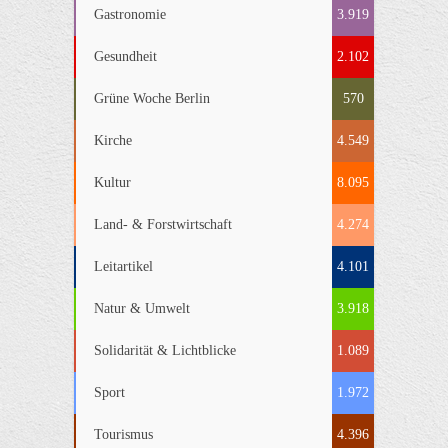
Gastronomie
3.919
Gesundheit
2.102
Grüne Woche Berlin
570
Kirche
4.549
Kultur
8.095
Land- & Forstwirtschaft
4.274
Leitartikel
4.101
Natur & Umwelt
3.918
Solidarität & Lichtblicke
1.089
Sport
1.972
Tourismus
4.396