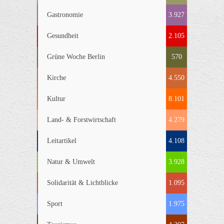
Gastronomie
3.927
Gesundheit
2.105
Grüne Woche Berlin
570
Kirche
4.550
Kultur
8.101
Land- & Forstwirtschaft
4.279
Leitartikel
4.108
Natur & Umwelt
3.928
Solidarität & Lichtblicke
1.095
Sport
1.975