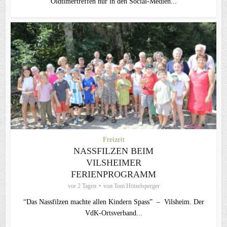
Oldtimertreffen nur in den Social-Medien...
Freizeit
NASSFILZEN BEIM
VILSHEIMER
FERIENPROGRAMM
vor 2 Tagen
von
Toni Hötzelsperger
“Das Nassfilzen machte allen Kindern Spass” – Vilsheim. Der
VdK-Ortsverband...