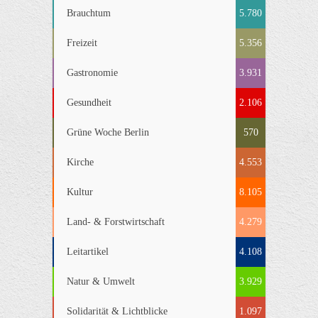
Brauchtum
5.780
Freizeit
5.356
Gastronomie
3.931
Gesundheit
2.106
Grüne Woche Berlin
570
Kirche
4.553
Kultur
8.105
Land- & Forstwirtschaft
4.279
Leitartikel
4.108
Natur & Umwelt
3.929
Solidarität & Lichtblicke
1.097