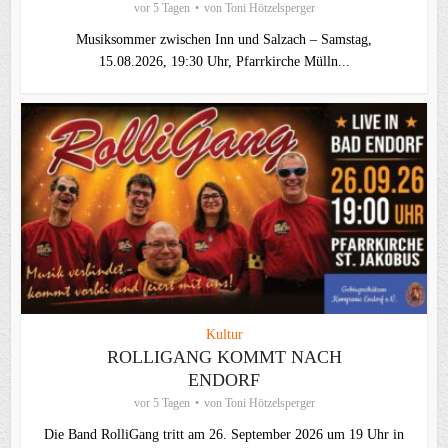
vor 5 Tagen
von
Toni Hötzelsperger
Musiksommer zwischen Inn und Salzach – Samstag,
15.08.2026, 19:30 Uhr, Pfarrkirche Mülln...
Kultur
ROLLIGANG KOMMT NACH
ENDORF
vor 5 Tagen
von
Toni Hötzelsperger
Die Band RolliGang tritt am 26. September 2026 um 19 Uhr in