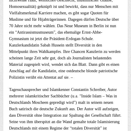
nichtweiße Haut, weibliches Geschlecht, muslimischer Glaube,
Homosexualität) geknüpft ist und bewirkt, dass nur Menschen mit
Vielfaltsmerkmal Karriere machen, es gibt sogar Quoten für
Muslime und für Hijabträgerinnen. Dagegen dürfen Deutsche über
70 Jahre nicht mehr wählen. Das Neue Museum in Berlin ist nun
ein “Antirassismusmuseum”, das ehemalige Ernst-Abbe-
Gymnasium ist jetzt die Präsident-Erdogan-Schule.
Kanzlerkandidatin Sabah Hussein stellt Diversität in den
Mittelpunkt ihres Wahlkampfes. Ihre Chancen Kanzlerin zu werden
scheinen lange Zeit sehr gut, doch als Journalisten belastendes
Material zugespielt wird, wendet sich das Blatt. Dann gibt es einen
Anschlag auf die Kandidatin, eine ostdeutsche blonde patriotische
Polizistin verübt ein Attentat auf sie. –
Tagesschausprecher und Islamkenner Constantin Schreiber, Autor
mehrerer islamkritischer Sachbücher (u.a. “Inside Islam – Was in
Deutschlands Moscheen gepredigt wird”) malt in seinem neuen
Buch satirisch die deutsche Zukunft aus. Der Autor will aufzeigen,
dass Diversität ohne Integration zur Spaltung der Gesellschaft führt.
Seine von ihm überspitzt an die Wand gemalte totale Islamisierung
Deutschlands mit einem Regime der “totalen Diversität” ist