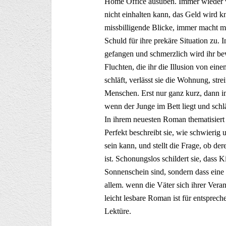
Home Office ausüben. Immer wieder ve
nicht einhalten kann, das Geld wird k
missbilligende Blicke, immer macht ma
Schuld für ihre prekäre Situation zu. 
gefangen und schmerzlich wird ihr bewu
Fluchten, die ihr die Illusion von ei
schläft, verlässt sie die Wohnung, stre
Menschen. Erst nur ganz kurz, dann im
wenn der Junge im Bett liegt und schlä
In ihrem neuesten Roman thematisiert 
Perfekt beschreibt sie, wie schwierig
sein kann, und stellt die Frage, ob de
ist. Schonungslos schildert sie, dass 
Sonnenschein sind, sondern dass eine 
allem. wenn die Väter sich ihrer Veran
leicht lesbare Roman ist für entsprech
Lektüre.