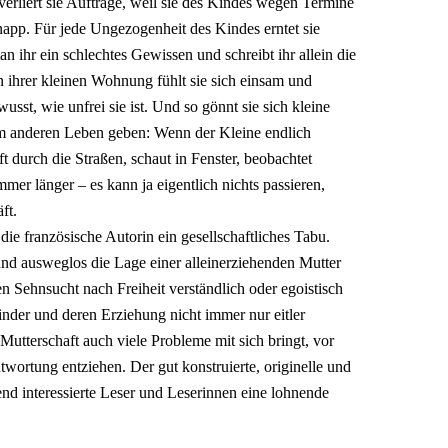
rliert sie Aufträge, weil sie des Kindes wegen Termine
napp. Für jede Ungezogenheit des Kindes erntet sie
n ihr ein schlechtes Gewissen und schreibt ihr allein die
In ihrer kleinen Wohnung fühlt sie sich einsam und
sst, wie unfrei sie ist. Und so gönnt sie sich kleine
nem anderen Leben geben: Wenn der Kleine endlich
ift durch die Straßen, schaut in Fenster, beobachtet
mer länger – es kann ja eigentlich nichts passieren,
ft.
die französische Autorin ein gesellschaftliches Tabu.
 und ausweglos die Lage einer alleinerziehenden Mutter
ren Sehnsucht nach Freiheit verständlich oder egoistisch
Kinder und deren Erziehung nicht immer nur eitler
Mutterschaft auch viele Probleme mit sich bringt, vor
twortung entziehen. Der gut konstruierte, originelle und
end interessierte Leser und Leserinnen eine lohnende