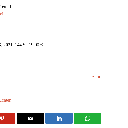
Freund
nd
21, 144 S., 19,00 €
um
uchten