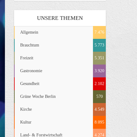
UNSERE THEMEN
Allgemein
7.476
Brauchtum
5.773
Freizeit
5.351
Gastronomie
3.920
Gesundheit
2.102
Grüne Woche Berlin
570
Kirche
4.549
Kultur
8.095
Land- & Forstwirtschaft
4.274