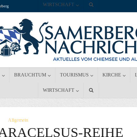
WIRTSCHAFT
rberg
S
BRAUCHTUM
TOURISMUS
KIRCHE
WIRTSCHAFT
Allgemein
PARACELSUS-REIHE