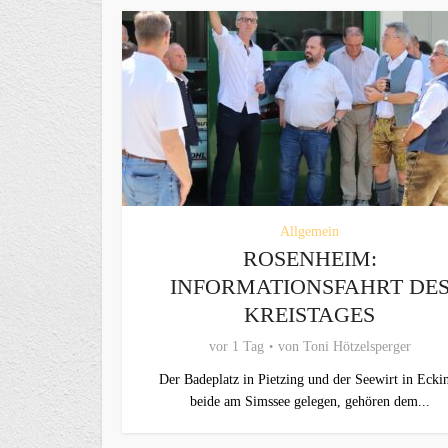
Allgemein
ROSENHEIM:
INFORMATIONSFAHRT DE
KREISTAGES
vor 1 Tag
von
Toni Hötzelsperger
Der Badeplatz in Pietzing und der Seewirt in Ecki
beide am Simssee gelegen, gehören dem...