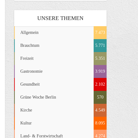
UNSERE THEMEN
Allgemein
7.473
Brauchtum
5.771
Freizeit
5.351
Gastronomie
3.919
Gesundheit
2.102
Grüne Woche Berlin
570
Kirche
4.549
Kultur
8.095
Land- & Forstwirtschaft
4.274