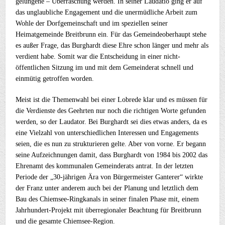
gelungene – Überraschung werden. In seiner Laudatio ging er auf
das unglaubliche Engagement und die unermüdliche Arbeit zum
Wohle der Dorfgemeinschaft und im speziellen seiner
Heimatgemeinde Breitbrunn ein. Für das Gemeindeoberhaupt stehe
es außer Frage, das Burghardt diese Ehre schon länger und mehr als
verdient habe. Somit war die Entscheidung in einer nicht-
öffentlichen Sitzung im und mit dem Gemeinderat schnell und
einmütig getroffen worden.
Meist ist die Themenwahl bei einer Lobrede klar und es müssen für
die Verdienste des Geehrten nur noch die richtigen Worte gefunden
werden, so der Laudator. Bei Burghardt sei dies etwas anders, da es
eine Vielzahl von unterschiedlichen Interessen und Engagements
seien, die es nun zu strukturieren gelte. Aber von vorne. Er begann
seine Aufzeichnungen damit, dass Burghardt von 1984 bis 2002 das
Ehrenamt des kommunalen Gemeinderats antrat. In der letzten
Periode der „30-jährigen Ära von Bürgermeister Ganterer“ wirkte
der Franz unter anderem auch bei der Planung und letztlich dem
Bau des Chiemsee-Ringkanals in seiner finalen Phase mit, einem
Jahrhundert-Projekt mit überregionaler Beachtung für Breitbrunn
und die gesamte Chiemsee-Region.