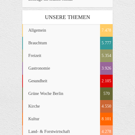
UNSERE THEMEN
Allgemein
7.478
Brauchtum
5.777
Freizeit
5.354
Gastronomie
3.926
Gesundheit
2.105
Grüne Woche Berlin
570
Kirche
4.550
Kultur
8.101
Land- & Forstwirtschaft
4.278