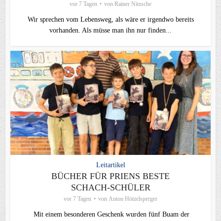
vor 7 Tagen
von
Rainer Nitzsche
Wir sprechen vom Lebensweg, als wäre er irgendwo bereits
vorhanden. Als müsse man ihn nur finden...
Leitartikel
BÜCHER FÜR PRIENS BESTE
SCHACH-SCHÜLER
vor 7 Tagen
von
Anton Hötzelsperger
Mit einem besonderen Geschenk wurden fünf Buam der