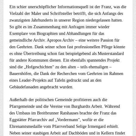
Ein schier unerschöpflicher Informationsquell ist der Franz, was die
Vielzahl der Maler und Schriftsteller betrifft, die sich Anfangs des
zwanzigsten Jahrhunderts in unserer Region niedergelassen hatten.
So gibt es im Zusammenhang mit Anfragen immer wieder
Exemplare von Biographien und Abhandlungen für das
gemeindliche Archiv. Apropos Archiv – eine weitere Passion für
den Geehrten. Dank seiner schon fast professionellen Pflege könnte
es ohne Übertreibung schon fast beispielgebend als Musterstandard
für andere Kommunen dienen. Ein ebenfalls spannendes Projekt
sind die „Hofgeschichten“ zu den alten – teils ehemaligen –
Bauernhöfen, die Dank der Recherchen vom Geehrten im Rahmen
eines Leader-Projekts auf Tafeln gedruckt und an den
Gebäudefassaden angebracht wurden.
Außerhalb der politischen Gemeinde profitieren auch die
Pfarrgemeinde und die Vereine von Burghardts Arbeit. Während
des Umbaus im Breitbrunner Ratshauses brachte der Franz das
Eggstätter Pfarrarchiv auf „Vordermann“, wofür er die
Ehrenamtsmedaille vom Pfarrverband Selige Irmengard erhielt.
Neben seiner staubigen Arbeit auf Dachböden und in Kellern findet