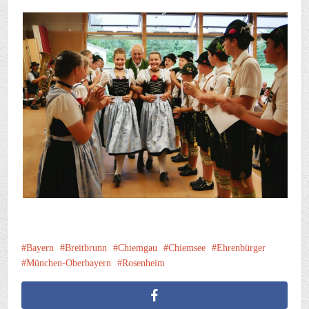
Bayern
Breitbrunn
Chiemgau
Chiemsee
Ehrenbürger
München-Oberbayern
Rosenheim