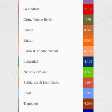
Gesundheit
2.102
Grüne Woche Berlin
570
Kirche
4.549
Kultur
8.095
Land- & Forstwirtschaft
4.274
Leitartikel
4.103
Natur & Umwelt
3.920
Solidarität & Lichtblicke
1.090
Sport
1.973
Tourismus
4.396