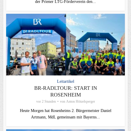
der Priener LTG‑Förderverein den...
Leitartikel
BR-RADLTOUR: START IN
ROSENHEIM
vor 2 Stunden
von
Anton Hötzelsperger
Heute Morgen hat Rosenheims 2. Bürgermeister Daniel
Artmann, MdL gemeinsam mit Bayerns...