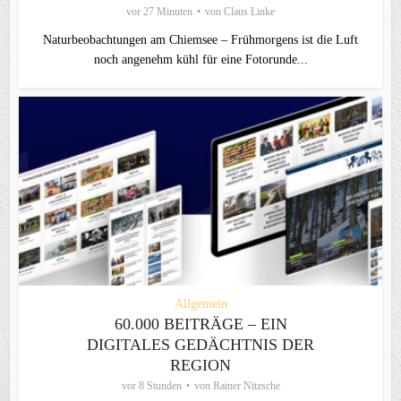
vor 27 Minuten
von
Claus Linke
Naturbeobachtungen am Chiemsee – Frühmorgens ist die Luft
noch angenehm kühl für eine Fotorunde...
Allgemein
60.000 BEITRÄGE – EIN
DIGITALES GEDÄCHTNIS DER
REGION
vor 8 Stunden
von
Rainer Nitzsche