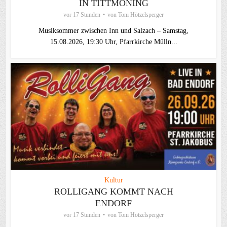
IN TITTMONING
vor 17 Stunden
von
Toni Hötzelsperger
Musiksommer zwischen Inn und Salzach – Samstag,
15.08.2026, 19:30 Uhr, Pfarrkirche Mülln...
Kultur
ROLLIGANG KOMMT NACH
ENDORF
vor 17 Stunden
von
Toni Hötzelsperger