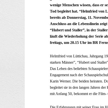
wenige Menschen wissen, dass er sei
Tod begleitet hat. “Helmfried von L
bereits ab Donnerstag, 11. Novembe
Anschluss an die Lebenslinein zeig
“Hubert und Staller”, in der Stall
läuft die Wiederholung der Serie 
freitags, um 20.15 Uhr im BR Fern
Helmfried von Lüttichau, Jahrgang 19
starken Männer”, “Hubert und Staller
Das Leben des beliebten Schauspielers
Engagement nach der Schauspielschule v
Karin Werner. Die beiden heiraten. D
begleitet sie in den langen Jahren der
mit Anfang 50, bekommt er die Film- u
Die Erfahrungen mit seiner Frau im H