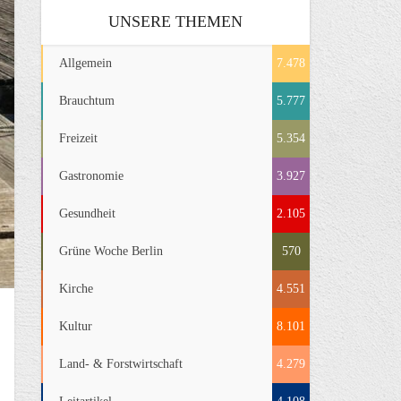
UNSERE THEMEN
Allgemein
7.478
Brauchtum
5.777
Freizeit
5.354
Gastronomie
3.927
Gesundheit
2.105
Grüne Woche Berlin
570
Kirche
4.551
Kultur
8.101
Land- & Forstwirtschaft
4.279