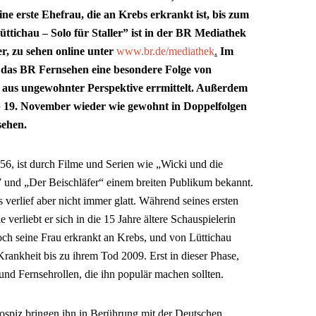
ne erste Ehefrau, die an Krebs erkrankt ist, bis zum
üttichau – Solo für Staller” ist in der BR Mediathek
r, zu sehen online unter
www.br.de/mediathek
.
Im
t das BR Fernsehen eine besondere Folge von
er aus ungewohnter Perspektive errmittelt. Außerdem
ab 19. November wieder wie gewohnt in Doppelfolgen
sehen.
56, ist durch Filme und Serien wie „Wicki und die
” und „Der Beischläfer“ einem breiten Publikum bekannt.
 verlief aber nicht immer glatt. Während seines ersten
erliebt er sich in die 15 Jahre ältere Schauspielerin
och seine Frau erkrankt an Krebs, und von Lüttichau
 Krankheit bis zu ihrem Tod 2009. Erst in dieser Phase,
nd Fernsehrollen, die ihn populär machen sollten.
ospiz bringen ihn in Berührung mit der Deutschen