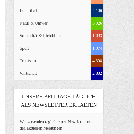
Leitartikel
4.106
Natur & Umwelt
3.926
Solidarität & Lichtblicke
1.093
Sport
1.974
Tourismus
4.398
Wirtschaft
2.882
UNSERE BEITRÄGE TÄGLICH
ALS NEWSLETTER ERHALTEN
Wir versenden täglich einen Newsletter mit
den aktuellen Meldungen.