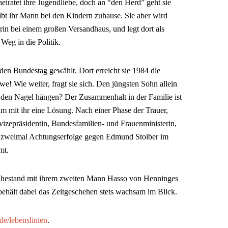
heiratet ihre Jugendliebe, doch an “den Herd” geht sie
bt ihr Mann bei den Kindern zuhause. Sie aber wird
in bei einem großen Versandhaus, und legt dort als
 Weg in die Politik.
 den Bundestag gewählt. Dort erreicht sie 1984 die
twe! Wie weiter, fragt sie sich. Den jüngsten Sohn allein
n den Nagel hängen? Der Zusammenhalt in der Familie ist
m mit ihr eine Lösung. Nach einer Phase der Trauer,
vizepräsidentin, Bundesfamilien- und Frauenministerin,
lt zweimal Achtungserfolge gegen Edmund Stoiber im
mt.
uhestand mit ihrem zweiten Mann Hasso von Henninges
ehält dabei das Zeitgeschehen stets wachsam im Blick.
e/lebenslinien
.