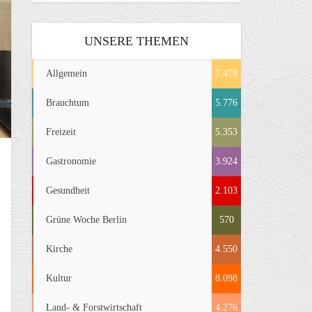
UNSERE THEMEN
Allgemein
7.478
Brauchtum
5.776
Freizeit
5.353
Gastronomie
3.924
Gesundheit
2.103
Grüne Woche Berlin
570
Kirche
4.550
Kultur
8.098
Land- & Forstwirtschaft
4.276