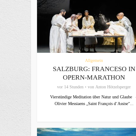
Allgemein
SALZBURG: FRANCESO IN
OPERN-MARATHON
vor 14 Stunden
von
Anton Hötzelsperger
Vierstündige Meditation über Natur und Glaube 
Olivier Messiaens „Saint François d‘Assise“...