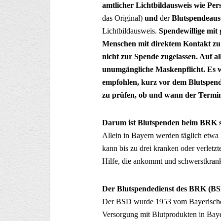
amtlicher Lichtbildausweis wie Per
das Original)
und
der
Blutspendeaus
Lichtbildausweis.
Spendewillige mit
Menschen mit direktem Kontakt z
nicht zur Spende zugelassen. Auf a
unumgängliche Maskenpflicht. Es w
empfohlen, kurz vor dem Blutspend
zu prüfen, ob und wann der Termin 
Darum ist Blutspenden beim BRK s
Allein in Bayern werden täglich etwa
kann bis zu drei kranken oder verlet
Hilfe, die ankommt und schwerstkrank
Der Blutspendedienst des BRK (BS
Der BSD wurde 1953 vom Bayerischen
Versorgung mit Blutprodukten in Bayer