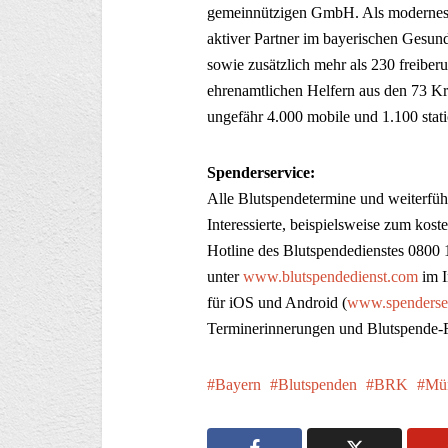
gemeinnützigen GmbH. Als modernes 
aktiver Partner im bayerischen Gesund
sowie zusätzlich mehr als 230 freiber
ehrenamtlichen Helfern aus den 73 Kr
ungefähr 4.000 mobile und 1.100 stat
Spenderservice:
Alle Blutspendetermine und weiterfüh
Interessierte, beispielsweise zum kos
Hotline des Blutspendedienstes 0800
unter
www.blutspendedienst.com
im I
für iOS und Android (
www.spenderser
Terminerinnerungen und Blutspende-
Bayern
Blutspenden
BRK
Mü