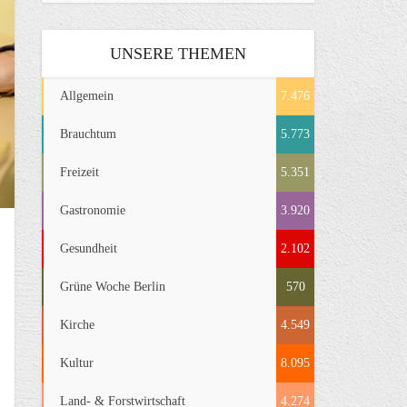
UNSERE THEMEN
Allgemein
7.476
Brauchtum
5.773
Freizeit
5.351
Gastronomie
3.920
Gesundheit
2.102
Grüne Woche Berlin
570
Kirche
4.549
Kultur
8.095
Land- & Forstwirtschaft
4.274