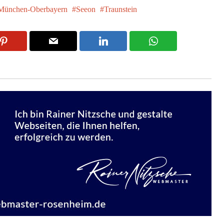
München-Oberbayern
Seeon
Traunstein