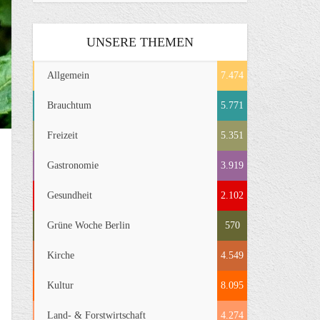
UNSERE THEMEN
Allgemein
7.474
Brauchtum
5.771
Freizeit
5.351
Gastronomie
3.919
Gesundheit
2.102
Grüne Woche Berlin
570
Kirche
4.549
Kultur
8.095
Land- & Forstwirtschaft
4.274