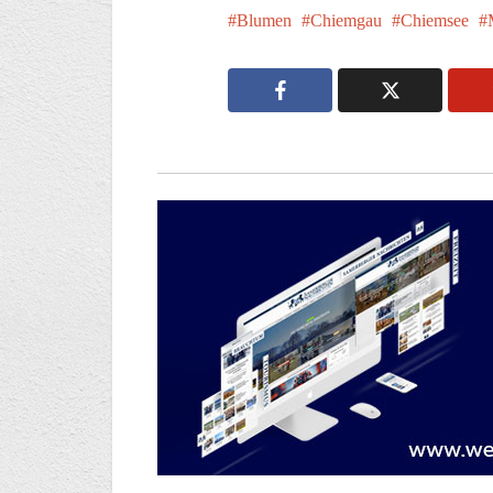
Blumen
Chiemgau
Chiemsee