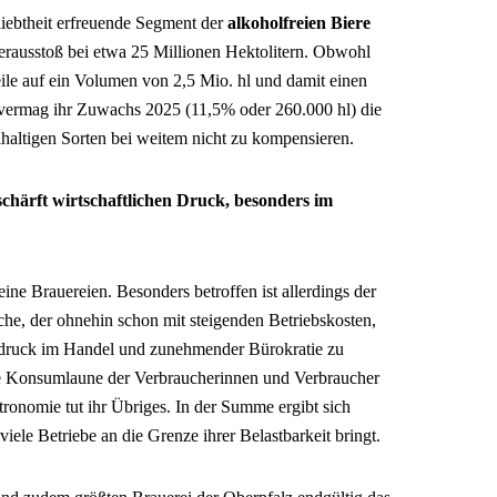
iebtheit erfreuende Segment der
alkoholfreien Biere
ierausstoß bei etwa 25 Millionen Hektolitern. Obwohl
eile auf ein Volumen von 2,5 Mio. hl und damit einen
ermag ihr Zuwachs 2025 (11,5% oder 260.000 hl) die
olhaltigen Sorten bei weitem nicht zu kompensieren.
schärft wirtschaftlichen Druck, besonders im
ine Brauereien. Besonders betroffen ist allerdings der
nche, der ohnehin schon mit steigenden Betriebskosten,
druck im Handel und zunehmender Bürokratie zu
e Konsumlaune der Verbraucherinnen und Verbraucher
ronomie tut ihr Übriges. In der Summe ergibt sich
viele Betriebe an die Grenze ihrer Belastbarkeit bringt.