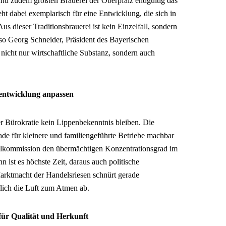
 und zudem größten Brauerei der Oberpfalz endgültig das
eht dabei exemplarisch für eine Entwicklung, die sich in
s dieser Traditionsbrauerei ist kein Einzelfall, sondern
 so Georg Schneider, Präsident des Bayerischen
 nicht nur wirtschaftliche Substanz, sondern auch
ntwicklung anpassen
 Bürokratie kein Lippenbekenntnis bleiben. Die
de für kleinere und familiengeführte Betriebe machbar
olkommission den übermächtigen Konzentrationsgrad im
nn ist es höchste Zeit, daraus auch politische
rktmacht der Handelsriesen schnürt gerade
blich die Luft zum Atmen ab.
 für Qualität und Herkunft