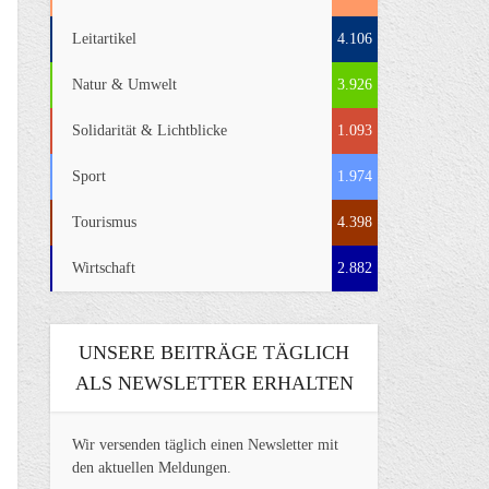
Leitartikel
4.106
Natur & Umwelt
3.926
Solidarität & Lichtblicke
1.093
Sport
1.974
Tourismus
4.398
Wirtschaft
2.882
UNSERE BEITRÄGE TÄGLICH
ALS NEWSLETTER ERHALTEN
Wir versenden täglich einen Newsletter mit
den aktuellen Meldungen.