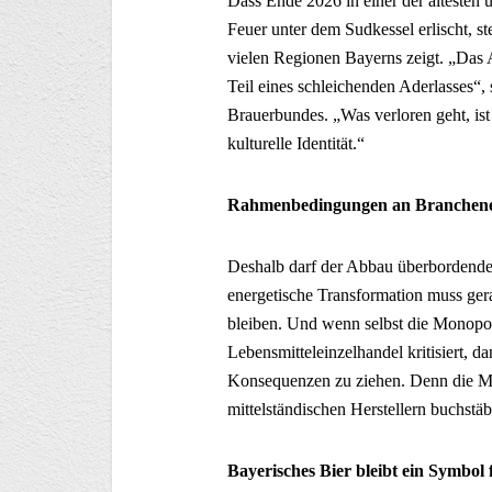
Dass Ende 2026 in einer der ältesten
Feuer unter dem Sudkessel erlischt, st
vielen Regionen Bayerns zeigt. „Das Au
Teil eines schleichenden Aderlasses“,
Brauerbundes. „Was verloren geht, ist
kulturelle Identität.“
Rahmenbedingungen an Branchene
Deshalb darf der Abbau überbordender
energetische Transformation muss gera
bleiben. Und wenn selbst die Monop
Lebensmitteleinzelhandel kritisiert, da
Konsequenzen zu ziehen. Denn die Ma
mittelständischen Herstellern buchstä
Bayerisches Bier bleibt ein Symbol