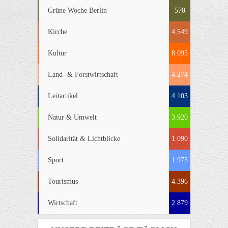
Grüne Woche Berlin
570
Kirche
4.549
Kultur
8.095
Land- & Forstwirtschaft
4.274
Leitartikel
4.103
Natur & Umwelt
3.920
Solidarität & Lichtblicke
1.090
Sport
1.973
Tourismus
4.396
Wirtschaft
2.879