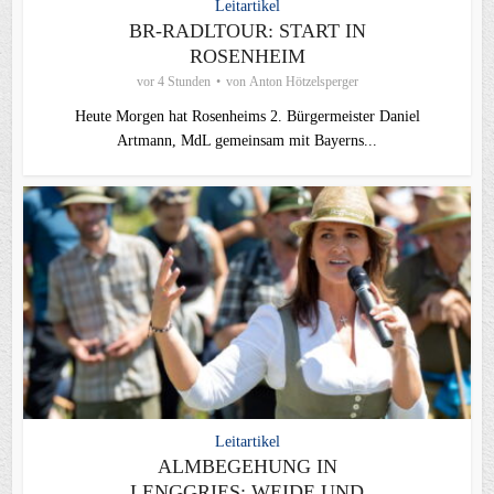
Leitartikel
BR-RADLTOUR: START IN
ROSENHEIM
vor 4 Stunden
von
Anton Hötzelsperger
Heute Morgen hat Rosenheims 2. Bürgermeister Daniel
Artmann, MdL gemeinsam mit Bayerns...
Leitartikel
ALMBEGEHUNG IN
LENGGRIES: WEIDE UND