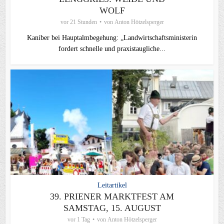
WOLF
vor 21 Stunden
von
Anton Hötzelsperger
Kaniber bei Hauptalmbegehung: „Landwirtschaftsministerin
fordert schnelle und praxistaugliche...
Leitartikel
39. PRIENER MARKTFEST AM
SAMSTAG, 15. AUGUST
vor 1 Tag
von
Anton Hötzelsperger