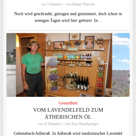
vor 5 Stunden
von
Rainer Nitzsche
Noch wird geschraubt, getragen und gezimmert, doch schon in
wenigen Tagen wird hier gefeiert: In...
Gesundheit
VOM LAVENDELFELD ZUM
ÄTHERISCHEN ÖL
vor 21 Minuten
von
Toni Hötzelsperger
Gebensbach/Adlstraß. In Adlstraß wird medizinischer Lavendel