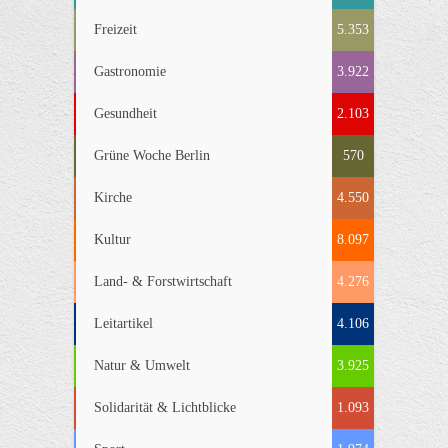
Freizeit
5.353
Gastronomie
3.922
Gesundheit
2.103
Grüne Woche Berlin
570
Kirche
4.550
Kultur
8.097
Land- & Forstwirtschaft
4.276
Leitartikel
4.106
Natur & Umwelt
3.925
Solidarität & Lichtblicke
1.093