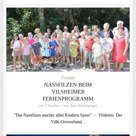
Freizeit
NASSFILZEN BEIM
VILSHEIMER
FERIENPROGRAMM
vor 5 Stunden
von
Toni Hötzelsperger
“Das Nassfilzen machte allen Kindern Spass” – Vilsheim. Der
VdK-Ortsverband...