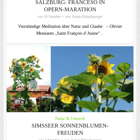
SALZBURG: FRANCESO IN
OPERN-MARATHON
vor 10 Stunden
von
Anton Hötzelsperger
Vierstündige Meditation über Natur und Glaube – Olivier
Messiaens „Saint François d‘Assise“...
Natur & Umwelt
SIMSSEER SONNENBLUMEN-
FREUDEN
vor 4 Stunden
von
Anton Hötzelsperger