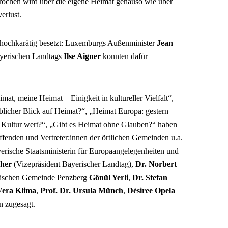
rochen wird über die eigene Heimat genauso wie über
erlust.
st hochkarätig besetzt: Luxemburgs Außenminister
Jean
ayerischen Landtags
Ilse Aigner
konnten dafür
t, meine Heimat – Einigkeit in kultureller Vielfalt“,
licher Blick auf Heimat?“, „Heimat Europa: gestern –
 Kultur wert?“, „Gibt es Heimat ohne Glauben?“ haben
fenden und Vertreter:innen der örtlichen Gemeinden u.a.
erische Staatsministerin für Europaangelegenheiten und
her
(Vizepräsident Bayerischer Landtag),
Dr. Norbert
lamischen Gemeinde Penzberg
Gönül Yerli
,
Dr. Stefan
Vera Klima
,
Prof. Dr. Ursula Münch
,
Désiree Opela
 zugesagt.