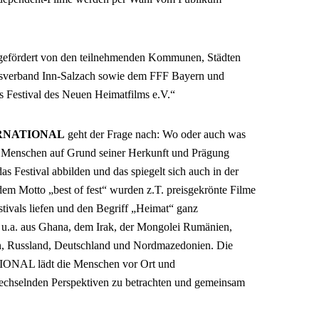
d gefördert von den teilnehmenden Kommunen, Städten
sverband Inn-Salzach sowie dem FFF Bayern und
es Festival des Neuen Heimatfilms e.V.“
RNATIONAL
geht der Frage nach: Wo oder auch was
en Menschen auf Grund seiner Herkunft und Prägung
as Festival abbilden und das spiegelt sich auch in der
em Motto „best of fest“ wurden z.T. preisgekrönte Filme
stivals liefen und den Begriff „Heimat“ ganz
me u.a. aus Ghana, dem Irak, der Mongolei Rumänien,
n, Russland, Deutschland und Nordmazedonien. Die
L lädt die Menschen vor Ort und
echselnden Perspektiven zu betrachten und gemeinsam