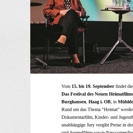
Vom
15. bis 19. September
findet die
Das Festival des Neuen Heimatfilms
Burghausen
,
Haag i. OB
, in
Mühldo
Rund um das Thema “Heimat” werden e
Dokumentarfilm, Kinder- und Jugendf
unabhängige Jury vergibt Preise in d
und Jugendfilme sowie Newcomer/In