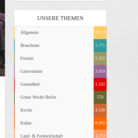
UNSERE THEMEN
Allgemein
7.474
Brauchtum
5.771
Freizeit
5.351
Gastronomie
3.919
Gesundheit
2.102
Grüne Woche Berlin
570
Kirche
4.549
Kultur
8.095
Land- & Forstwirtschaft
4.274