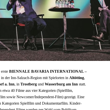
 erste
BIENNALE BAVARIA INTERNATIONAL –
in der Inn-Salzach-Region mit Spielorten in
Altötting
,
rf a. Inn
, in
Trostberg
und
Wasserburg am Inn
statt.
twa 40 Filme aus vier Kategorien (Spielfilm,
ilm sowie Newcomer/Independent-Film) gezeigt. Eine
en Kategorien Spielfilm und Dokumentarfilm. Kinder-
dependent-Filme werden per Wahl vom Publikum