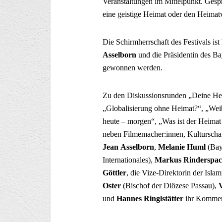
Veranstaltungen im Mittelpunkt. Gesp
eine geistige Heimat oder den Heimatv
Die Schirmherrschaft des Festivals i
Asselborn
und die Präsidentin des B
gewonnen werden.
Zu den Diskussionsrunden „Deine Heima
„Globalisierung ohne Heimat?“, „Weib
heute – morgen“, „Was ist der Heimat
neben Filmemacher:innen, Kulturschaf
Jean
Asselborn
,
Melanie Huml
(Bay
Internationales),
Markus Rinderspac
Göttler
, die Vize-Direktorin der Is
Oster
(Bischof der Diözese Passau),
und
Hannes Ringlstätter
ihr Kommen