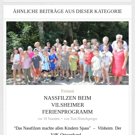
ÄHNLICHE BEITRÄGE AUS DIESER KATEGORIE
Freizeit
NASSFILZEN BEIM
VILSHEIMER
FERIENPROGRAMM
vor 18 Stunden
von
Toni Hötzelsperger
“Das Nassfilzen machte allen Kindern Spass” – Vilsheim. Der
VdK-Ortsverband...