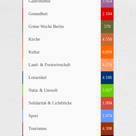
Gastronomie
3.924
Gesundheit
2.104
Grüne Woche Berlin
570
Kirche
4.550
Kultur
8.099
Land- & Forstwirtschaft
4.276
Leitartikel
4.106
Natur & Umwelt
3.927
Solidarität & Lichtblicke
1.094
Sport
1.974
Tourismus
4.398