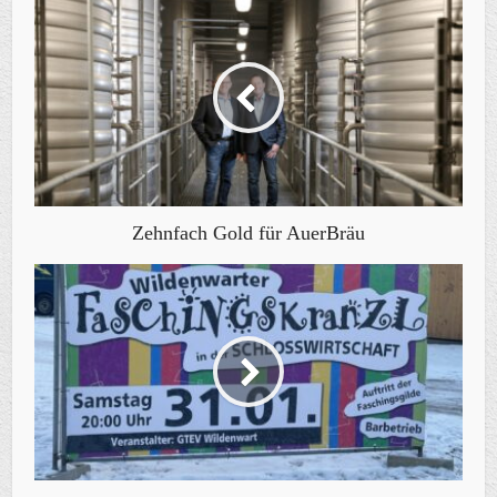
Zehnfach Gold für AuerBräu