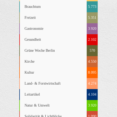
Brauchtum
5.773
Freizeit
5.351
Gastronomie
3.920
Gesundheit
2.102
Grüne Woche Berlin
570
Kirche
4.550
Kultur
8.095
Land- & Forstwirtschaft
4.274
Leitartikel
4.104
Natur & Umwelt
3.920
Solidarität & Lichtblicke
1.090