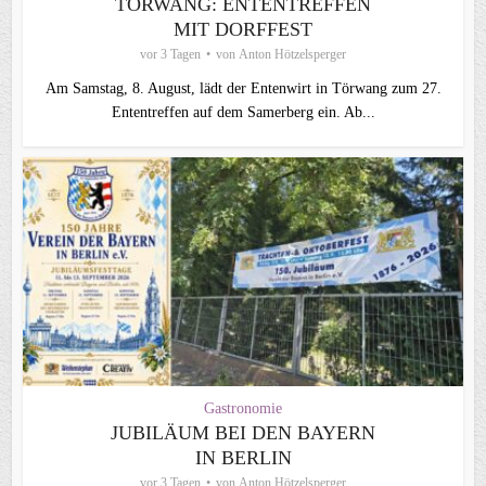
TÖRWANG: ENTENTREFFEN
MIT DORFFEST
vor 3 Tagen
von
Anton Hötzelsperger
Am Samstag, 8. August, lädt der Entenwirt in Törwang zum 27.
Ententreffen auf dem Samerberg ein. Ab...
Gastronomie
JUBILÄUM BEI DEN BAYERN
IN BERLIN
vor 3 Tagen
von
Anton Hötzelsperger