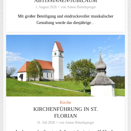
ÄBTISSINNEN-JUBILÄUM
1. August 2026
von
Anton Hötzelsperger
Mit großer Beteiligung und eindrucksvoller musikalischer
Gestaltung wurde das diesjährige...
Kirche
KIRCHENFÜHRUNG IN ST.
FLORIAN
31. Juli 2026
von
Anton Hötzelsperger