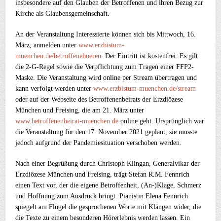
insbesondere auf den Glauben der Betroffenen und ihren Bezug zur
Kirche als Glaubensgemeinschaft.
An der Veranstaltung Interessierte können sich bis Mittwoch, 16.
März, anmelden unter
www.erzbistum-
muenchen.de/betroffenehoeren
. Der Eintritt ist kostenfrei. Es gilt
die 2-G-Regel sowie die Verpflichtung zum Tragen einer FFP2-
Maske. Die Veranstaltung wird online per Stream übertragen und
kann verfolgt werden unter
www.erzbistum-muenchen.de/stream
oder auf der Webseite des Betroffenenbeirats der Erzdiözese
München und Freising, die am 21. März unter
www.betroffenenbeirat-muenchen.de
online geht. Ursprünglich war
die Veranstaltung für den 17. November 2021 geplant, sie musste
jedoch aufgrund der Pandemiesituation verschoben werden.
Nach einer Begrüßung durch Christoph Klingan, Generalvikar der
Erzdiözese München und Freising, trägt Stefan R.M. Fennrich
einen Text vor, der die eigene Betroffenheit, (An-)Klage, Schmerz
und Hoffnung zum Ausdruck bringt. Pianistin Elena Fennrich
spiegelt am Flügel die gesprochenen Worte mit Klängen wider, die
die Texte zu einem besonderen Hörerlebnis werden lassen. Ein