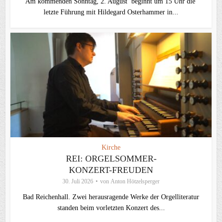
Am kommenden Sonntag, 2. August beginnt um 15 Uhr die
letzte Führung mit Hildegard Osterhammer in...
Kirche
REI: ORGELSOMMER-
KONZERT-FREUDEN
30. Juli 2026
von
Anton Hötzelsperger
Bad Reichenhall. Zwei herausragende Werke der Orgelliteratur
standen beim vorletzten Konzert des...