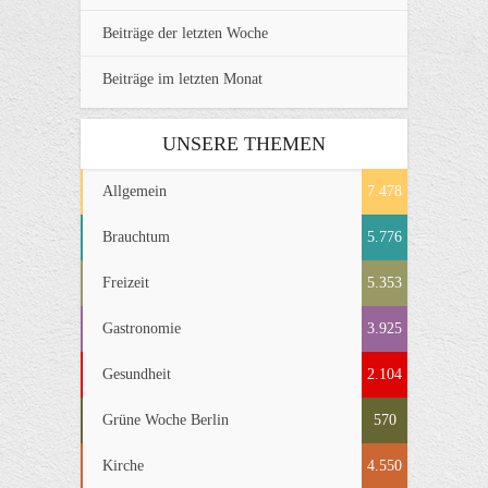
Beiträge der letzten Woche
Beiträge im letzten Monat
UNSERE THEMEN
Allgemein
7.478
Brauchtum
5.776
Freizeit
5.353
Gastronomie
3.925
Gesundheit
2.104
Grüne Woche Berlin
570
Kirche
4.550