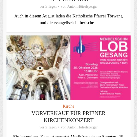
vor 5 Tagen
von
Anton Hötzelsperger
Auch in diesem August laden die Katholische Pfarrei Törwang
und die evangelisch‑lutherische...
Kirche
VORVERKAUF FÜR PRIENER
KIRCHENKONZERT
vor 5 Tagen
von
Anton Hötzelsperger
Ein besonderes Konzert erwartet Musikfreunde am Sonntag, 25.