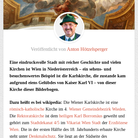
Veröffentlicht von
Anton Hötzelsperger
Eine eindrucksvolle Stadt mit reicher Geschichte und vielen
Kirchen ist Wien in Niederösterreich – ein sehens- und
besuchenswertes Beispiel ist die Karlskirche, die zustande kam
aufgrund eiens Gelübdes von Kaiser Karl VI – von dieser
Kirche dieser Bilderbogen.
Dazu heißt es bei wikipedia:
Die Wiener Karlskirche ist eine
römisch-katholische
Kirche im 4.
Wiener
Gemeindebezirk
Wieden
.
Die
Rektoratskirche
ist dem
heiligen Karl Borromäus
geweiht und
gehört zum
Stadtdekanat 4/5
im
Vikariat Wien Stadt
der
Erzdiözese
Wien
. Die in der ersten Hälfte des 18. Jahrhunderts erbaute Kirche
steht unter
Denkmalschutz
. Sie liegt an der Südseite des