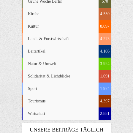
Grüne Woche Berlin
570
Kirche
4.550
Kultur
8.097
Land- & Forstwirtschaft
4.275
Leitartikel
4.106
Natur & Umwelt
3.924
Solidarität & Lichtblicke
1.091
Sport
1.974
Tourismus
4.397
Wirtschaft
2.881
UNSERE BEITRÄGE TÄGLICH