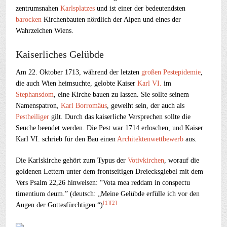
zentrumsnahen
Karlsplatzes
und ist einer der bedeutendsten
barocken
Kirchenbauten nördlich der Alpen und eines der
Wahrzeichen Wiens.
Kaiserliches Gelübde
Am 22. Oktober 1713, während der letzten
großen Pestepidemie
,
die auch Wien heimsuchte, gelobte Kaiser
Karl
VI.
im
Stephansdom
, eine Kirche bauen zu lassen. Sie sollte seinem
Namenspatron,
Karl Borromäus
, geweiht sein, der auch als
Pestheiliger
gilt. Durch das kaiserliche Versprechen sollte die
Seuche beendet werden. Die Pest war 1714 erloschen, und Kaiser
Karl
VI. schrieb für den Bau einen
Architektenwettbewerb
aus.
Die Karlskirche gehört zum Typus der
Votivkirchen
, worauf die
goldenen Lettern unter dem frontseitigen Dreiecksgiebel mit dem
Vers Psalm 22,26 hinweisen:
“
Vota mea reddam in conspectu
timentium deum.
” (deutsch: „Meine Gelübde erfülle ich vor den
[
1
]
[
2
]
Augen der Gottesfürchtigen.“)