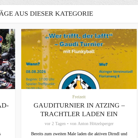
ÄGE AUS DIESER KATEGORIE
Freizeit
AD-
GAUDITURNIER IN ATZING –
TRACHTLER LADEN EIN
vor 2 Tagen
von
Anton Hötzelsperger
s
Bereits zum zweiten Male laden die aktiven Dirndl und