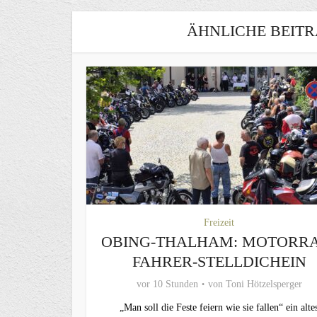
ÄHNLICHE BEITR
Freizeit
OBING-THALHAM: MOTORR
FAHRER-STELLDICHEIN
vor 10 Stunden
von
Toni Hötzelsperger
„Man soll die Feste feiern wie sie fallen“ ein alte