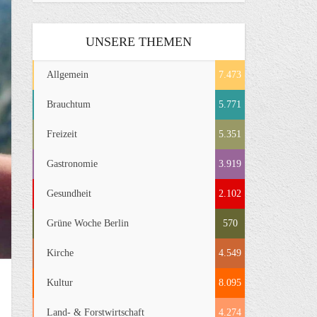
UNSERE THEMEN
Allgemein
7.473
Brauchtum
5.771
Freizeit
5.351
Gastronomie
3.919
Gesundheit
2.102
Grüne Woche Berlin
570
Kirche
4.549
Kultur
8.095
Land- & Forstwirtschaft
4.274