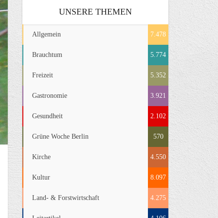
UNSERE THEMEN
Allgemein
7.478
Brauchtum
5.774
Freizeit
5.352
Gastronomie
3.921
Gesundheit
2.102
Grüne Woche Berlin
570
Kirche
4.550
Kultur
8.097
Land- & Forstwirtschaft
4.275