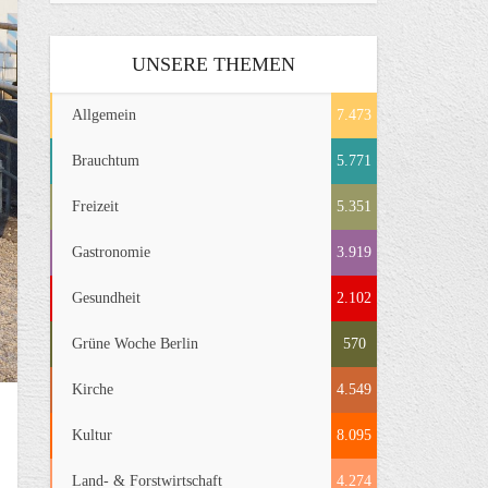
UNSERE THEMEN
Allgemein
7.473
Brauchtum
5.771
Freizeit
5.351
Gastronomie
3.919
Gesundheit
2.102
Grüne Woche Berlin
570
Kirche
4.549
Kultur
8.095
Land- & Forstwirtschaft
4.274