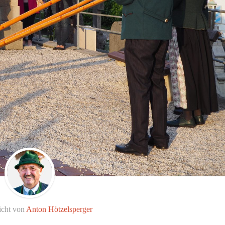
icht von
Anton Hötzelsperger