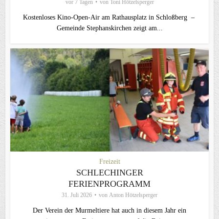
vor 7 Tagen
von
Toni Hötzelsperger
Kostenloses Kino-Open-Air am Rathausplatz in Schloßberg –
Gemeinde Stephanskirchen zeigt am...
Freizeit
SCHLECHINGER
FERIENPROGRAMM
31. Juli 2026
von
Anton Hötzelsperger
Der Verein der Murmeltiere hat auch in diesem Jahr ein