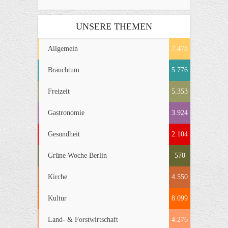
UNSERE THEMEN
Allgemein
7.478
Brauchtum
5.776
Freizeit
5.353
Gastronomie
3.924
Gesundheit
2.104
Grüne Woche Berlin
570
Kirche
4.550
Kultur
8.099
Land- & Forstwirtschaft
4.276