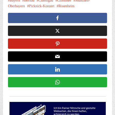
Bayern
Bernau
Chiemgau
Chiemsee
München-
Oberbayern
Picknick-Konzert
Rosenheim