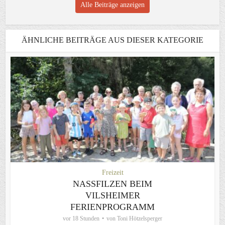
Alle Beiträge anzeigen
ÄHNLICHE BEITRÄGE AUS DIESER KATEGORIE
Freizeit
NASSFILZEN BEIM
VILSHEIMER
FERIENPROGRAMM
vor 18 Stunden
von
Toni Hötzelsperger