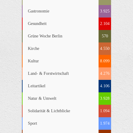
Gastronomie
3.925
Gesundheit
2.104
Grüne Woche Berlin
570
Kirche
4.550
Kultur
8.099
Land- & Forstwirtschaft
4.276
Leitartikel
4.106
Natur & Umwelt
3.928
Solidarität & Lichtblicke
1.094
Sport
1.974