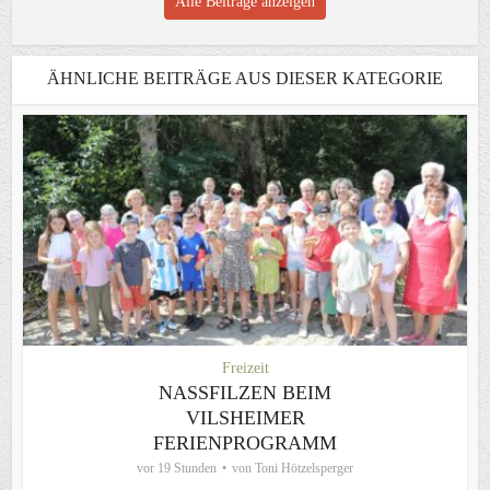
Alle Beiträge anzeigen
ÄHNLICHE BEITRÄGE AUS DIESER KATEGORIE
Freizeit
NASSFILZEN BEIM
VILSHEIMER
FERIENPROGRAMM
vor 19 Stunden
von
Toni Hötzelsperger