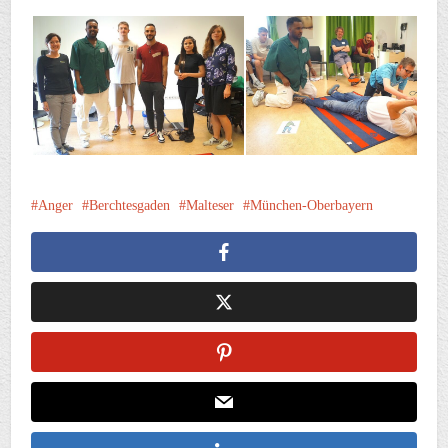
Anger
Berchtesgaden
Malteser
München-Oberbayern