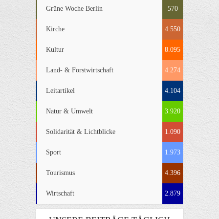
Grüne Woche Berlin
570
Kirche
4.550
Kultur
8.095
Land- & Forstwirtschaft
4.274
Leitartikel
4.104
Natur & Umwelt
3.920
Solidarität & Lichtblicke
1.090
Sport
1.973
Tourismus
4.396
Wirtschaft
2.879