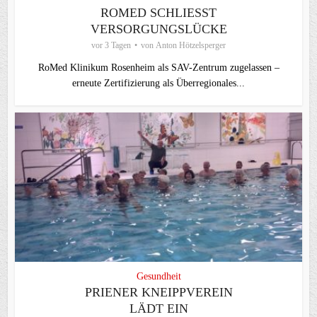
ROMED SCHLIESST V
ERSORGUNGSLÜCKE
vor 3 Tagen
von
Anton Hötzelsperger
RoMed Klinikum Rosenheim als SAV-Zentrum zugelassen –
erneute Zertifizierung als Überregionales...
Gesundheit
PRIENER KNEIPPVEREIN
LÄDT EIN