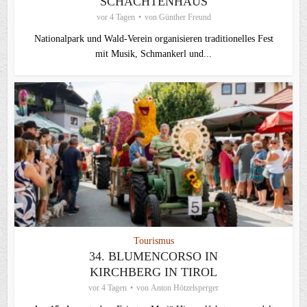
SCHACHTENHAUS
vor 4 Tagen
von
Günther Freund
Nationalpark und Wald-Verein organisieren traditionelles Fest
mit Musik, Schmankerl und...
Tourismus
34. BLUMENCORSO IN
KIRCHBERG IN TIROL
vor 4 Tagen
von
Anton Hötzelsperger