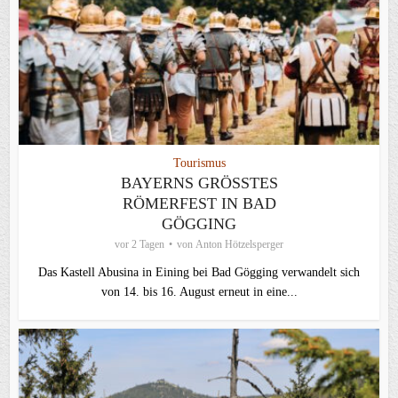
Tourismus
BAYERNS GRÖSSTES R
ÖMERFEST IN BAD G
ÖGGING
vor 2 Tagen
von
Anton Hötzelsperger
Das Kastell Abusina in Eining bei Bad Gögging verwandelt sich
von 14. bis 16. August erneut in eine...