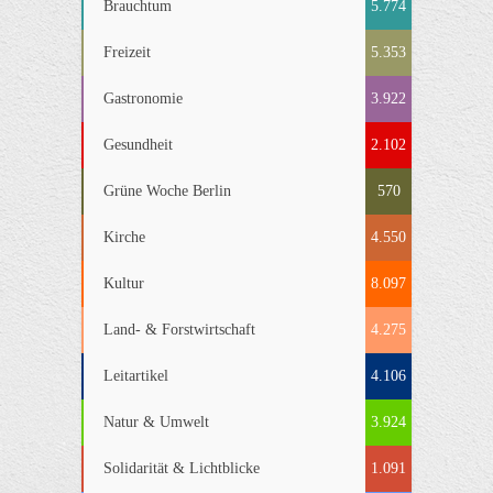
Brauchtum
5.774
Freizeit
5.353
Gastronomie
3.922
Gesundheit
2.102
Grüne Woche Berlin
570
Kirche
4.550
Kultur
8.097
Land- & Forstwirtschaft
4.275
Leitartikel
4.106
Natur & Umwelt
3.924
Solidarität & Lichtblicke
1.091