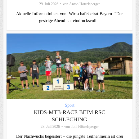
29. Juli 2026
von
Anton Hötzelsperger
Aktuelle Informatioinen vom Wirtschaftsbeirat Bayern: “Der
gestrige Abend hat eindrucksvoll...
Sport
KIDS-MTB-RACE BEIM RSC
SCHLECHING
28. Juli 2026
von
Toni Hötzelsperger
Der Nachwuchs begeistert – die jüngste Teilnehmerin ist drei