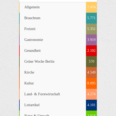
Allgemein
7.474
Brauchtum
5.771
Freizeit
5.351
Gastronomie
3.919
Gesundheit
2.102
Grüne Woche Berlin
570
Kirche
4.549
Kultur
8.095
Land- & Forstwirtschaft
4.274
Leitartikel
4.101
Natur & Umwelt
3.918